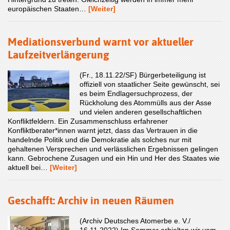
europäischen Staaten…
[Weiter]
Mediationsverbund warnt vor aktueller
Laufzeitverlängerung
(Fr., 18.11.22/SF) Bürgerbeteiligung ist
offiziell von staatlicher Seite gewünscht, sei
es beim Endlagersuchprozess, der
Rückholung des Atommülls aus der Asse
und vielen anderen gesellschaftlichen
Konfliktfeldern. Ein Zusammenschluss erfahrener
Konfliktberater*innen warnt jetzt, dass das Vertrauen in die
handelnde Politik und die Demokratie als solches nur mit
gehaltenen Versprechen und verlässlichen Ergebnissen gelingen
kann. Gebrochene Zusagen und ein Hin und Her des Staates wie
aktuell bei…
[Weiter]
Geschafft: Archiv in neuen Räumen
(Archiv Deutsches Atomerbe e. V./
16.11.2022) Im Sommer erhielten wir vom