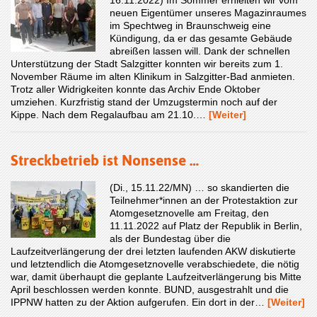
neuen Eigentümer unseres Magazinraumes
im Spechtweg in Braunschweig eine
Kündigung, da er das gesamte Gebäude
abreißen lassen will. Dank der schnellen
Unterstützung der Stadt Salzgitter konnten wir bereits zum 1.
November Räume im alten Klinikum in Salzgitter-Bad anmieten.
Trotz aller Widrigkeiten konnte das Archiv Ende Oktober
umziehen. Kurzfristig stand der Umzugstermin noch auf der
Kippe. Nach dem Regalaufbau am 21.10.…
[Weiter]
Streckbetrieb ist Nonsense …
(Di., 15.11.22/MN) … so skandierten die
Teilnehmer*innen an der Protestaktion zur
Atomgesetznovelle am Freitag, den
11.11.2022 auf Platz der Republik in Berlin,
als der Bundestag über die
Laufzeitverlängerung der drei letzten laufenden AKW diskutierte
und letztendlich die Atomgesetznovelle verabschiedete, die nötig
war, damit überhaupt die geplante Laufzeitverlängerung bis Mitte
April beschlossen werden konnte. BUND, ausgestrahlt und die
IPPNW hatten zu der Aktion aufgerufen. Ein dort in der…
[Weiter]