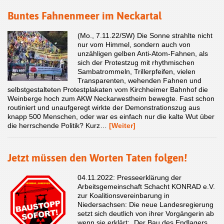
Buntes Fahnenmeer im Neckartal
(Mo., 7.11.22/SW) Die Sonne strahlte nicht
nur vom Himmel, sondern auch von
unzähligen gelben Anti-Atom-Fahnen, als
sich der Protestzug mit rhythmischen
Sambatrommeln, Trillerpfeifen, vielen
Transparenten, wehenden Fahnen und
selbstgestalteten Protestplakaten vom Kirchheimer Bahnhof die
Weinberge hoch zum AKW Neckarwestheim bewegte. Fast schon
routiniert und unaufgeregt wirkte der Demonstrationszug aus
knapp 500 Menschen, oder war es einfach nur die kalte Wut über
die herrschende Politik? Kurz…
[Weiter]
Jetzt müssen den Worten Taten folgen!
04.11.2022: Presseerklärung der
Arbeitsgemeinschaft Schacht KONRAD e.V.
zur Koalitionsvereinbarung in
Niedersachsen: Die neue Landesregierung
setzt sich deutlich von ihrer Vorgängerin ab
wenn sie erklärt: „Der Bau des Endlagers