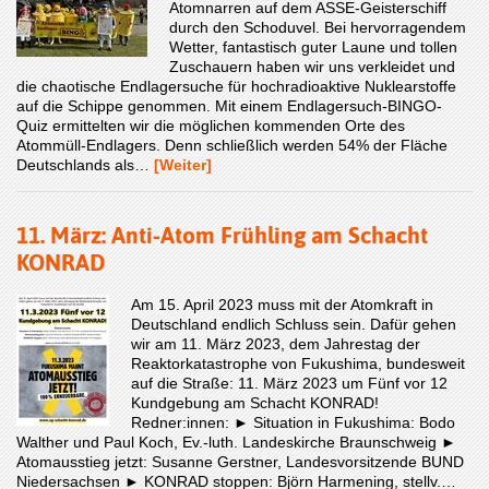
Atomnarren auf dem ASSE-Geisterschiff
durch den Schoduvel. Bei hervorragendem
Wetter, fantastisch guter Laune und tollen
Zuschauern haben wir uns verkleidet und
die chaotische Endlagersuche für hochradioaktive Nuklearstoffe
auf die Schippe genommen. Mit einem Endlagersuch-BINGO-
Quiz ermittelten wir die möglichen kommenden Orte des
Atommüll-Endlagers. Denn schließlich werden 54% der Fläche
Deutschlands als…
[Weiter]
11. März: Anti-Atom Frühling am Schacht
KONRAD
Am 15. April 2023 muss mit der Atomkraft in
Deutschland endlich Schluss sein. Dafür gehen
wir am 11. März 2023, dem Jahrestag der
Reaktorkatastrophe von Fukushima, bundesweit
auf die Straße: 11. März 2023 um Fünf vor 12
Kundgebung am Schacht KONRAD!
Redner:innen: ► Situation in Fukushima: Bodo
Walther und Paul Koch, Ev.-luth. Landeskirche Braunschweig ►
Atomausstieg jetzt: Susanne Gerstner, Landesvorsitzende BUND
Niedersachsen ► KONRAD stoppen: Björn Harmening, stellv.…