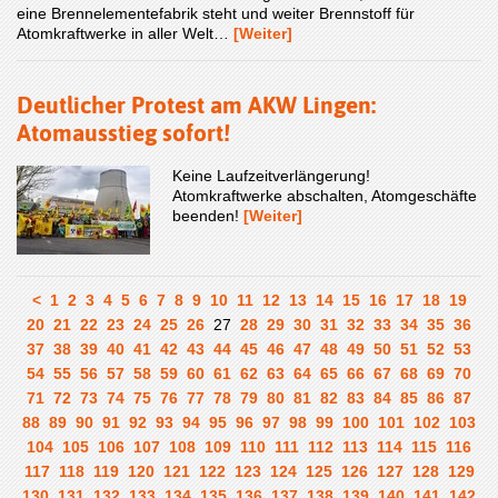
eine Brennelementefabrik steht und weiter Brennstoff für
Atomkraftwerke in aller Welt…
[Weiter]
Deutlicher Protest am AKW Lingen:
Atomausstieg sofort!
Keine Laufzeitverlängerung!
Atomkraftwerke abschalten, Atomgeschäfte
beenden!
[Weiter]
<
1
2
3
4
5
6
7
8
9
10
11
12
13
14
15
16
17
18
19
20
21
22
23
24
25
26
27
28
29
30
31
32
33
34
35
36
37
38
39
40
41
42
43
44
45
46
47
48
49
50
51
52
53
54
55
56
57
58
59
60
61
62
63
64
65
66
67
68
69
70
71
72
73
74
75
76
77
78
79
80
81
82
83
84
85
86
87
88
89
90
91
92
93
94
95
96
97
98
99
100
101
102
103
104
105
106
107
108
109
110
111
112
113
114
115
116
117
118
119
120
121
122
123
124
125
126
127
128
129
130
131
132
133
134
135
136
137
138
139
140
141
142