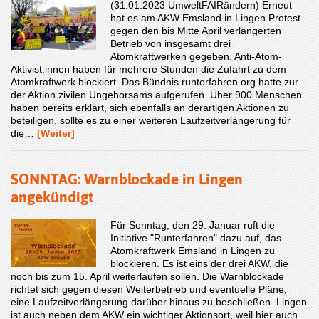
(31.01.2023 UmweltFAIRändern) Erneut
hat es am AKW Emsland in Lingen Protest
gegen den bis Mitte April verlängerten
Betrieb von insgesamt drei
Atomkraftwerken gegeben. Anti-Atom-
Aktivist:innen haben für mehrere Stunden die Zufahrt zu dem
Atomkraftwerk blockiert. Das Bündnis runterfahren.org hatte zur
der Aktion zivilen Ungehorsams aufgerufen. Über 900 Menschen
haben bereits erklärt, sich ebenfalls an derartigen Aktionen zu
beteiligen, sollte es zu einer weiteren Laufzeitverlängerung für
die…
[Weiter]
SONNTAG: Warnblockade in Lingen
angekündigt
Für Sonntag, den 29. Januar ruft die
Initiative "Runterfahren" dazu auf, das
Atomkraftwerk Emsland in Lingen zu
blockieren. Es ist eins der drei AKW, die
noch bis zum 15. April weiterlaufen sollen. Die Warnblockade
richtet sich gegen diesen Weiterbetrieb und eventuelle Pläne,
eine Laufzeitverlängerung darüber hinaus zu beschließen. Lingen
ist auch neben dem AKW ein wichtiger Aktionsort, weil hier auch