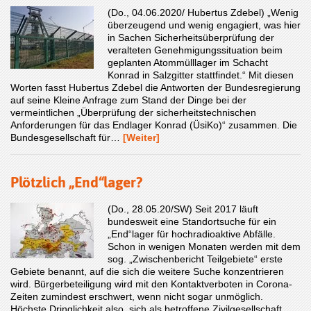
(Do., 04.06.2020/ Hubertus Zdebel) „Wenig
überzeugend und wenig engagiert, was hier
in Sachen Sicherheitsüberprüfung der
veralteten Genehmigungssituation beim
geplanten Atommülllager im Schacht
Konrad in Salzgitter stattfindet.“ Mit diesen
Worten fasst Hubertus Zdebel die Antworten der Bundesregierung
auf seine Kleine Anfrage zum Stand der Dinge bei der
vermeintlichen „Überprüfung der sicherheitstechnischen
Anforderungen für das Endlager Konrad (ÜsiKo)“ zusammen. Die
Bundesgesellschaft für…
[Weiter]
Plötzlich „End“lager?
(Do., 28.05.20/SW) Seit 2017 läuft
bundesweit eine Standortsuche für ein
„End“lager für hochradioaktive Abfälle.
Schon in wenigen Monaten werden mit dem
sog. „Zwischenbericht Teilgebiete“ erste
Gebiete benannt, auf die sich die weitere Suche konzentrieren
wird. Bürgerbeteiligung wird mit den Kontaktverboten in Corona-
Zeiten zumindest erschwert, wenn nicht sogar unmöglich.
Höchste Dringlichkeit also, sich als betroffene Zivilgesellschaft