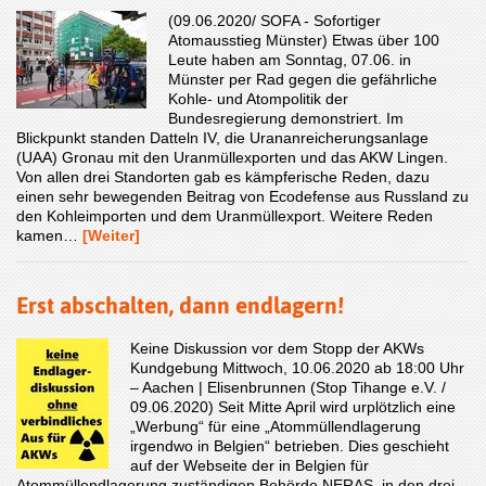
(09.06.2020/ SOFA - Sofortiger
Atomausstieg Münster) Etwas über 100
Leute haben am Sonntag, 07.06. in
Münster per Rad gegen die gefährliche
Kohle- und Atompolitik der
Bundesregierung demonstriert. Im
Blickpunkt standen Datteln IV, die Urananreicherungsanlage
(UAA) Gronau mit den Uranmüllexporten und das AKW Lingen.
Von allen drei Standorten gab es kämpferische Reden, dazu
einen sehr bewegenden Beitrag von Ecodefense aus Russland zu
den Kohleimporten und dem Uranmüllexport. Weitere Reden
kamen…
[Weiter]
Erst abschalten, dann endlagern!
Keine Diskussion vor dem Stopp der AKWs
Kundgebung Mittwoch, 10.06.2020 ab 18:00 Uhr
– Aachen | Elisenbrunnen (Stop Tihange e.V. /
09.06.2020) Seit Mitte April wird urplötzlich eine
„Werbung“ für eine „Atommüllendlagerung
irgendwo in Belgien“ betrieben. Dies geschieht
auf der Webseite der in Belgien für
Atommüllendlagerung zuständigen Behörde NERAS, in den drei