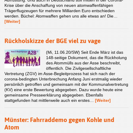
Aufrüstung. Und auch in Deutschland soll mitten in der Corona-
Krise über die Anschaffung von neuen atomwaffenfähigen
Trägerflugzeugen für mehrere Milliarden Euro entschieden
werden. Büchel: Atomwaffen gehen uns alle etwas an! Die…
[Weiter]
Rückholskizze der BGE viel zu vage
(Mi, 11.06.20/SW) Seit Ende März ist das
148-seitige Dokument, das die Rückholung
des Atommülls aus der Asse beschreibt,
öffentlich. Die Zivilgesellschaftliche
Vertretung (ZGV) im Asse-Begleitprozess hat sich nach der
corona-bedingten Unterbrechung Anfang Juni erstmalig wieder
persönlich getroffen und gemeinsam mit der Kommunalvertretung
(KV) eine erste Bewertung abgegeben. Dazu wurde heute eine
gemeinsame Presseerklärung abgegeben. Ebenfalls
stattgefunden hat mittlerweile auch ein erstes…
[Weiter]
Münster: Fahrraddemo gegen Kohle und
Atom