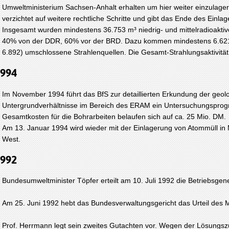
Umweltministerium Sachsen-Anhalt erhalten um hier weiter einzulage
verzichtet auf weitere rechtliche Schritte und gibt das Ende des Einla
Insgesamt wurden mindestens 36.753 m³ niedrig- und mittelradioaktive
40% von der DDR, 60% vor der BRD. Dazu kommen mindestens 6.621
6.892) umschlossene Strahlenquellen. Die Gesamt-Strahlungsaktivitä
1994
Im November 1994 führt das BfS zur detaillierten Erkundung der geo
Untergrundverhältnisse im Bereich des ERAM ein Untersuchungspro
Gesamtkosten für die Bohrarbeiten belaufen sich auf ca. 25 Mio. DM.
Am 13. Januar 1994 wird wieder mit der Einlagerung von Atommüll i
West.
992
Bundesumweltminister Töpfer erteilt am 10. Juli 1992 die Betriebsge
Am 25. Juni 1992 hebt das Bundesverwaltungsgericht das Urteil des 
Prof. Herrmann legt sein zweites Gutachten vor. Wegen der Lösungsz