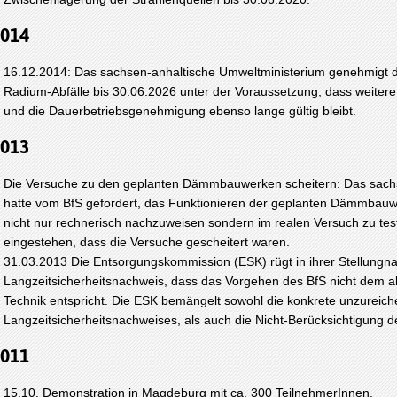
014
16.12.2014: Das sachsen-anhaltische Umweltministerium genehmigt d
Radium-Abfälle bis 30.06.2026 unter der Voraussetzung, dass weiter
und die Dauerbetriebsgenehmigung ebenso lange gültig bleibt.
013
Die Versuche zu den geplanten Dämmbauwerken scheitern: Das sach
hatte vom BfS gefordert, das Funktionieren der geplanten Dämmbau
nicht nur rechnerisch nachzuweisen sondern im realen Versuch zu te
eingestehen, dass die Versuche gescheitert waren.
31.03.2013 Die Entsorgungskommission (ESK) rügt in ihrer Stellung
Langzeitsicherheitsnachweis, dass das Vorgehen des BfS nicht dem a
Technik entspricht. Die ESK bemängelt sowohl die konkrete unzureic
Langzeitsicherheitsnachweises, als auch die Nicht-Berücksichtigung 
011
15.10. Demonstration in Magdeburg mit ca. 300 TeilnehmerInnen.