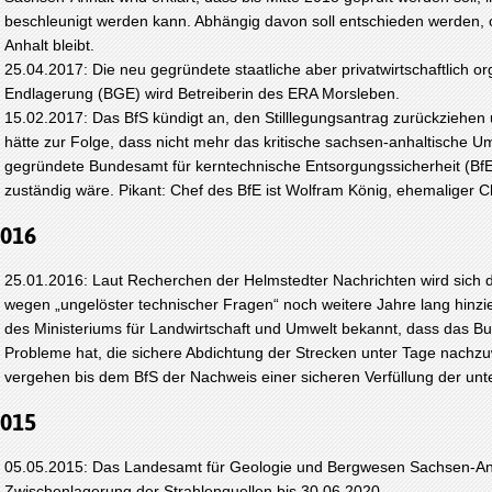
beschleunigt werden kann. Abhängig davon soll entschieden werden,
Anhalt bleibt.
25.04.2017: Die neu gegründete staatliche aber privatwirtschaftlich or
Endlagerung (BGE) wird Betreiberin des ERA Morsleben.
15.02.2017: Das BfS kündigt an, den Stilllegungsantrag zurückziehen
hätte zur Folge, dass nicht mehr das kritische sachsen-anhaltische 
gegründete Bundesamt für kerntechnische Entsorgungssicherheit (BfE
zuständig wäre. Pikant: Chef des BfE ist Wolfram König, ehemaliger Ch
016
25.01.2016: Laut Recherchen der Helmstedter Nachrichten wird sich 
wegen „ungelöster technischer Fragen“ noch weitere Jahre lang hinzi
des Ministeriums für Landwirtschaft und Umwelt bekannt, dass das Bu
Probleme hat, die sichere Abdichtung der Strecken unter Tage nachz
vergehen bis dem BfS der Nachweis einer sicheren Verfüllung der unt
015
05.05.2015: Das Landesamt für Geologie und Bergwesen Sachsen-Anh
Zwischenlagerung der Strahlenquellen bis 30.06.2020.