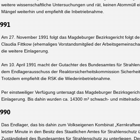
weitere wissenschaftliche Untersuchungen und rät, keinen Atommüll ei
Mängel weiterhin und empfiehlt die Inbetriebnahme.
991
Am 27. November 1991 folgt das Magdeburger Bezirksgericht folgt de
Claudia Fittkow (ehemaliges Vorstandsmitglied der Arbeitsgemeinschaf
die weitere Einlagerung.
Am 10. April 1991 macht der Gutachter des Bundesamtes für Strahlen
dem Endlagerausschuss der Reaktorsicherheitskommission Sicherheit
Trotzdem empfiehlt die RSK die Wiederinbetriebnahme.
Per einstweiliger Verfügung untersagt das Magdeburger Bezirksgerich
Einlagerung. Bis dahin wurden ca. 14300 m³ schwach- und mittelradioa
990
Das Endlager, das bis dahin zum Volkseigenen Kombinat „Kernkraftwe
letzter Minute in den Besitz des Staatlichen Amtes für Strahlenschutz
Zuständigkeit des Bundesamtes für Strahlenschutz zu unterliegen. Der