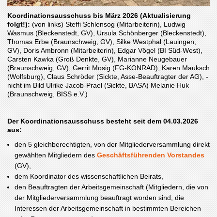
Koordinationsausschuss bis März 2026 (Aktualisierung
folgt!):
(von links) Steffi Schlensog (Mitarbeiterin), Ludwig
Wasmus (Bleckenstedt, GV), Ursula Schönberger (Bleckenstedt),
Thomas Erbe (Braunschweig, GV), Silke Westphal (Lauingen,
GV), Doris Ambronn (Mitarbeiterin), Edgar Vögel (BI Süd-West),
Carsten Kawka (Groß Denkte, GV), Marianne Neugebauer
(Braunschweig, GV), Gerrit Mosig (FG-KONRAD), Karen Mauksch
(Wolfsburg), Claus Schröder (Sickte, Asse-Beauftragter der AG), -
nicht im Bild Ulrike Jacob-Prael (Sickte, BASA) Melanie Huk
(Braunschweig, BISS e.V.)
Der Koordinationsausschuss besteht seit dem 04.03.2026
aus:
den 5 gleichberechtigten, von der Mitgliederversammlung direkt
gewählten Mitgliedern des
Geschäftsführenden Vorstandes
(GV),
dem Koordinator des wissenschaftlichen Beirats,
den Beauftragten der Arbeitsgemeinschaft (Mitgliedern, die von
der Mitgliederversammlung beauftragt worden sind, die
Interessen der Arbeitsgemeinschaft in bestimmten Bereichen