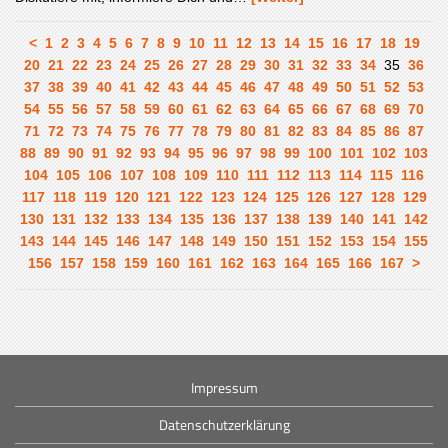
<
1
2
3
4
5
6
7
8
9
10
11
12
13
14
15
16
17
18
19
20
21
22
23
24
25
26
27
28
29
30
31
32
33
34
35
36
37
38
39
40
41
42
43
44
45
46
47
48
49
50
51
52
53
54
55
56
57
58
59
60
61
62
63
64
65
66
67
68
69
70
71
72
73
74
75
76
77
78
79
80
81
82
83
84
85
86
87
88
89
90
91
92
93
94
95
96
97
98
99
100
101
102
103
104
105
106
107
108
109
110
111
112
113
114
115
116
117
118
119
120
121
122
123
124
125
126
127
128
129
130
131
132
133
134
135
136
137
138
139
140
141
142
143
144
145
146
147
148
149
150
151
152
153
154
155
156
157
158
159
160
161
162
163
164
165
166
167
>
Impressum
Datenschutzerklärung