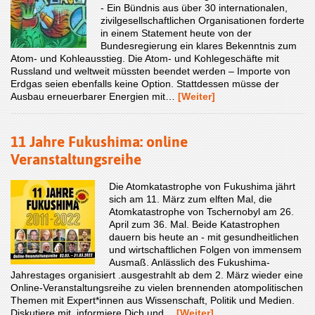
- Ein Bündnis aus über 30 internationalen,
zivilgesellschaftlichen Organisationen forderte
in einem Statement heute von der
Bundesregierung ein klares Bekenntnis zum
Atom- und Kohleausstieg. Die Atom- und Kohlegeschäfte mit
Russland und weltweit müssten beendet werden – Importe von
Erdgas seien ebenfalls keine Option. Stattdessen müsse der
Ausbau erneuerbarer Energien mit…
[Weiter]
11 Jahre Fukushima: online
Veranstaltungsreihe
Die Atomkatastrophe von Fukushima jährt
sich am 11. März zum elften Mal, die
Atomkatastrophe von Tschernobyl am 26.
April zum 36. Mal. Beide Katastrophen
dauern bis heute an - mit gesundheitlichen
und wirtschaftlichen Folgen von immensem
Ausmaß. Anlässlich des Fukushima-
Jahrestages organisiert .ausgestrahlt ab dem 2. März wieder eine
Online-Veranstaltungsreihe zu vielen brennenden atompolitischen
Themen mit Expert*innen aus Wissenschaft, Politik und Medien.
Diskutiere mit, informiere Dich und…
[Weiter]