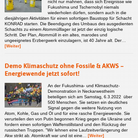
nicht nur mahnen, dass sich Ereignisse wie
Fukushima und Tschernobyl niemals
wiederholen dürfen, sondern auch in die
diesjährigen Aktivitäten für einen sofortigen Baustopp für Schacht
KONRAD starten. Die Beendigung des Umbaus des ausgedienten
Schachts zu einem Atommülllager ist jetzt der einzig logische
Schritt. Der Plan, Atommüll in ein altes, marodes und
ungeeignetes Erzbergwerk einzulagern, ist 40 Jahre alt. Der…
[Weiter]
Demo Klimaschutz ohne Fossile & AKWS –
Energiewende jetzt sofort!
An der Fukushima- und Klimaschutz-
Demonstration in Neckarwestheim
beteiligen sich am Samstag, 6.3.2022 über
500 Menschen. Sie setzen ein deutliches
Signal gegen die weitere Nutzung von
Atom, Kohle, Gas und Öl und für eine rasche Energiewende. Sie
verurteilen den von Putin begonnen Krieg gegen die Ukraine und
fordern einen sofortigen Waffenstillstand und den Rückzug der
russischen Truppen. "Wir lehnen eine Laufzeitverlängerung der
Akw strikt ab. Atomkraft war und ist eine…
[Weiter]