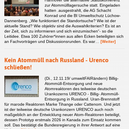
zur Atommülllagersuche statt. Eingeladen
hatten .ausgestrahlt, die AG Schacht
Konrad und die BI Umweltschutz Lüchow-
Dannenberg. „Wie funktioniert die Standortsuche? Wie ist der
aktuelle Stand? Wie objektiv sind die Auswahlkriterien? Es ist an
der Zeit, sich zu informieren und sich einzumischen“- so die
Leitidee. Etwa 100 Zuhörer*innen aus allen Ecken beteiligten sich
an Fachvorträgen und Diskussionsrunden. Es war…
[Weiter]
Kein Atommüll nach Russland - Urenco
schließen!
(Di., 12.11.19/ umweltFAIRändern) Billig-
Atommüll-Entsorgung und neue
Atomreaktoren des teilweise deutschen
Urankozerns URENCO - Billig- Atommüll-
Entsorgung in Russland. Uran-Brennstoff
für marode Reaktoren Marke Tihange oder Cattenom. Und jetzt
ist der teilweise deutsche Urankonzern URENCO auch noch
maßgeblich an der Entwicklung neuer Atom-Reaktoren beteiligt,
dessen Prototyp erstmals 2026 in Kanada zum Einsatz kommen
soll. Das bestätigt die Bundesregierung in ihrer Antwort auf eine