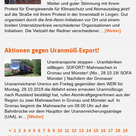
Wetter und guter Stimmung mit ihrem
Protest für Energiewende für Klimaschutz und Atomausstieg jetzt!
auf die Straße mit ihrem Protest in der Innenstadt in Lingen. Gut
organisiert durch die Anti-Atom-Initiativen vor Ort und einem
breiten Unterstützerkreis verschiedener Organisationen und
Initiativen. Die Vielzahl der Redner verschiedener…
[Weiter]
Aktionen gegen Uranmüll-Export!
Urantransporte stoppen - Uranfabriken
stilllegen. SOFORT! Mahnwachen in
Gronau und Münster! (Mo., 28.10.19/ SOFA
Münster ) Nachdem der Gronauer
Urananreicherer Urenco am Freitag gegenüber dem WDR für
Montag, 28.10.2019 die Abfahrt eines erneuten Uranmüllzugs
nach Russland bestätigt hat, rufen AtomkraftgegnerInnen aus der
Region zu zwei Mahnwachen in Gronau und Münster auf. In
Gronau beginnt die Mahnwache um 08.00 Uhr auf der
Bahnbrücke vor dem Haupttor der Urananreicherungsanlage
(UAA), in…
[Weiter]
<
1
2
3
4
5
6
7
8
9
10
11
12
13
14
15
16
17
18
19