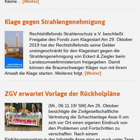
Kleine…
[Weiter]
Klage gegen Strahlengenehmigung
Rechtshilfefonds Strahlenschutz e.V. beschließt
Freigabe des Fonds zum Klagestart Am 29. Oktober
2019 hat der Rechtshilfefonds seine Gelder
uneingeschränkt für den Klagestart gegen die
Strahlengenehmigung von Eckert & Ziegler beim
Landesumweltministerium freigegeben. Damit
können die Braunschweiger Kläger nun mit ihrem
Anwalt die Klage starten. Weiteres folgt.
[Weiter]
ZGV erwartet Vorlage der Rückholpläne
(Mi., 06.11.19/ SW) Am 25. Oktober
besichtigte die Zivilgesellschaftliche
Vertretung die Schachtanlage Asse II um
sich vor Ort einen eigenen Eindruck von
den Problemen und Fortschritten zu
verschaffen. Nach einem
Einführungsvortrag in der Infostelle Asse ging es auch unter Tage.