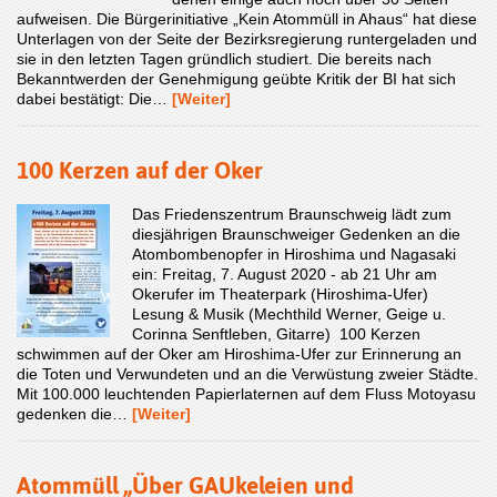
aufweisen. Die Bürgerinitiative „Kein Atommüll in Ahaus“ hat diese
Unterlagen von der Seite der Bezirksregierung runtergeladen und
sie in den letzten Tagen gründlich studiert. Die bereits nach
Bekanntwerden der Genehmigung geübte Kritik der BI hat sich
dabei bestätigt: Die…
[Weiter]
100 Kerzen auf der Oker
Das Friedenszentrum Braunschweig lädt zum
diesjährigen Braunschweiger Gedenken an die
Atombombenopfer in Hiroshima und Nagasaki
ein: Freitag, 7. August 2020 - ab 21 Uhr am
Okerufer im Theaterpark (Hiroshima-Ufer)
Lesung & Musik (Mechthild Werner, Geige u.
Corinna Senftleben, Gitarre) 100 Kerzen
schwimmen auf der Oker am Hiroshima-Ufer zur Erinnerung an
die Toten und Verwundeten und an die Verwüstung zweier Städte.
Mit 100.000 leuchtenden Papierlaternen auf dem Fluss Motoyasu
gedenken die…
[Weiter]
Atommüll „Über GAUkeleien und