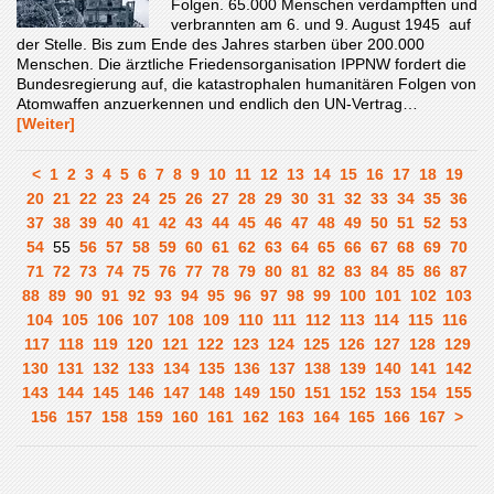
Folgen. 65.000 Menschen verdampften und
verbrannten am 6. und 9. August 1945 auf
der Stelle. Bis zum Ende des Jahres starben über 200.000
Menschen. Die ärztliche Friedensorganisation IPPNW fordert die
Bundesregierung auf, die katastrophalen humanitären Folgen von
Atomwaffen anzuerkennen und endlich den UN-Vertrag…
[Weiter]
<
1
2
3
4
5
6
7
8
9
10
11
12
13
14
15
16
17
18
19
20
21
22
23
24
25
26
27
28
29
30
31
32
33
34
35
36
37
38
39
40
41
42
43
44
45
46
47
48
49
50
51
52
53
54
55
56
57
58
59
60
61
62
63
64
65
66
67
68
69
70
71
72
73
74
75
76
77
78
79
80
81
82
83
84
85
86
87
88
89
90
91
92
93
94
95
96
97
98
99
100
101
102
103
104
105
106
107
108
109
110
111
112
113
114
115
116
117
118
119
120
121
122
123
124
125
126
127
128
129
130
131
132
133
134
135
136
137
138
139
140
141
142
143
144
145
146
147
148
149
150
151
152
153
154
155
156
157
158
159
160
161
162
163
164
165
166
167
>