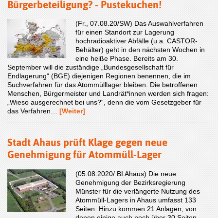
Bürgerbeteiligung? - Pustekuchen!
(Fr., 07.08.20/SW) Das Auswahlverfahren
für einen Standort zur Lagerung
hochradioaktiver Abfälle (u.a. CASTOR-
Behälter) geht in den nächsten Wochen in
eine heiße Phase. Bereits am 30.
September will die zuständige „Bundesgesellschaft für
Endlagerung“ (BGE) diejenigen Regionen benennen, die im
Suchverfahren für das Atommülllager bleiben. Die betroffenen
Menschen, Bürgermeister und Landrät*innen werden sich fragen:
„Wieso ausgerechnet bei uns?“, denn die vom Gesetzgeber für
das Verfahren…
[Weiter]
Stadt Ahaus prüft Klage gegen neue
Genehmigung für Atommüll-Lager
(05.08.2020/ BI Ahaus) Die neue
Genehmigung der Bezirksregierung
Münster für die verlängerte Nutzung des
Atommüll-Lagers in Ahaus umfasst 133
Seiten. Hinzu kommen 21 Anlagen, von
denen einige auch noch über 30 Seiten