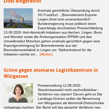
Doel eingereicht
Erstmals gerichtliche Überprüfung durch
VG Frankfurt - „Brennelement-Exporte
Lingen-Doel sind unverantwortlich“ -
Bundesregierung muss politisch einen
Exportstopp durchsetzen Pressemitteilung
13.08.2020: Anti-Atomkraft-Initiativen aus Aachen, Lingen, Bonn
und Münster sowie die Ärzteorganisation IPPNW und das
Umweltinstitut München gehen erstmals gerichtlich gegen eine
Exportgenehmigung für Brennelemente aus der
Brennelementefabrik in Lingen vor. Stellvertretend für die
Initiativen reichte ein…
[Weiter]
Grüne gegen atomares Logistikzentrum in
Würgassen
Pressemeldung 12.08.2020:
Standortauswahl nicht nachvollziehbar -
Verfahren neu starten! Darum geht es Die
Landtags-Grünen wollen die Benennung
von Würgassen als Atommüll-Drehschreibe
rückgängig machen. Der Bund soll das gesamte Verfahren neu