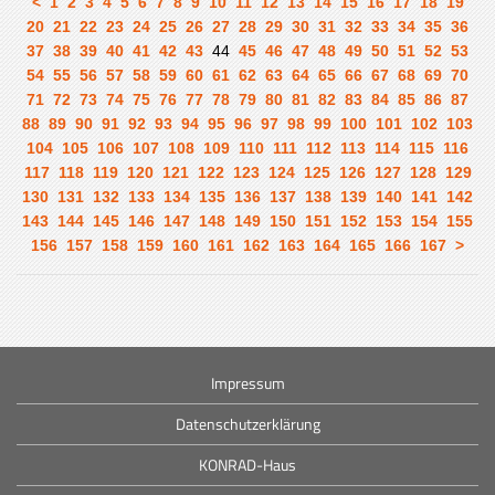
<
1
2
3
4
5
6
7
8
9
10
11
12
13
14
15
16
17
18
19
20
21
22
23
24
25
26
27
28
29
30
31
32
33
34
35
36
37
38
39
40
41
42
43
44
45
46
47
48
49
50
51
52
53
54
55
56
57
58
59
60
61
62
63
64
65
66
67
68
69
70
71
72
73
74
75
76
77
78
79
80
81
82
83
84
85
86
87
88
89
90
91
92
93
94
95
96
97
98
99
100
101
102
103
104
105
106
107
108
109
110
111
112
113
114
115
116
117
118
119
120
121
122
123
124
125
126
127
128
129
130
131
132
133
134
135
136
137
138
139
140
141
142
143
144
145
146
147
148
149
150
151
152
153
154
155
156
157
158
159
160
161
162
163
164
165
166
167
>
Impressum
Datenschutzerklärung
KONRAD-Haus