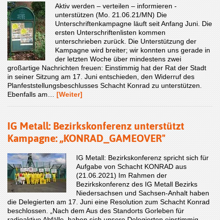
Aktiv werden – verteilen – informieren -
unterstützen (Mo. 21.06.21/MN) Die
Unterschriftenkampagne läuft seit Anfang Juni. Die
ersten Unterschriftenlisten kommen
unterschrieben zurück. Die Unterstützung der
Kampagne wird breiter; wir konnten uns gerade in
der letzten Woche über mindestens zwei
großartige Nachrichten freuen: Einstimmig hat der Rat der Stadt
in seiner Sitzung am 17. Juni entschieden, den Widerruf des
Planfeststellungsbeschlusses Schacht Konrad zu unterstützen.
Ebenfalls am…
[Weiter]
IG Metall: Bezirkskonferenz unterstützt
Kampagne: „KONRAD_GAMEOVER"
IG Metall: Bezirkskonferenz spricht sich für
Aufgabe von Schacht KONRAD aus
(21.06.2021) Im Rahmen der
Bezirkskonferenz des IG Metall Bezirks
Niedersachsen und Sachsen-Anhalt haben
die Delegierten am 17. Juni eine Resolution zum Schacht Konrad
beschlossen. „Nach dem Aus des Standorts Gorleben für
radioaktive Abfälle, haben sich unsere Delegierten einstimmig