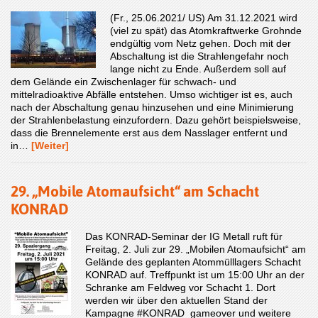
(Fr., 25.06.2021/ US) Am 31.12.2021 wird
(viel zu spät) das Atomkraftwerke Grohnde
endgültig vom Netz gehen. Doch mit der
Abschaltung ist die Strahlengefahr noch
lange nicht zu Ende. Außerdem soll auf
dem Gelände ein Zwischenlager für schwach- und
mittelradioaktive Abfälle entstehen. Umso wichtiger ist es, auch
nach der Abschaltung genau hinzusehen und eine Minimierung
der Strahlenbelastung einzufordern. Dazu gehört beispielsweise,
dass die Brennelemente erst aus dem Nasslager entfernt und
in…
[Weiter]
29. „Mobile Atomaufsicht“ am Schacht
KONRAD
Das KONRAD-Seminar der IG Metall ruft für
Freitag, 2. Juli zur 29. „Mobilen Atomaufsicht“ am
Gelände des geplanten Atommülllagers Schacht
KONRAD auf. Treffpunkt ist um 15:00 Uhr an der
Schranke am Feldweg vor Schacht 1. Dort
werden wir über den aktuellen Stand der
Kampagne #KONRAD_gameover und weitere