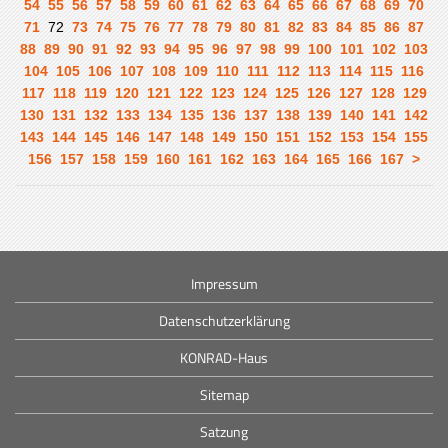
54
55
56
57
58
59
60
61
62
63
64
65
66
67
68
69
70
71
72
73
74
75
76
77
78
79
80
81
82
83
84
85
86
87
88
89
90
91
92
93
94
95
96
97
98
99
100
101
102
103
104
105
106
107
108
109
110
111
112
113
114
115
116
117
118
119
120
121
122
123
124
125
126
127
128
129
130
131
132
133
134
135
136
137
138
139
140
141
142
143
144
145
146
147
148
149
150
151
152
153
154
155
156
157
158
159
160
161
162
163
164
165
166
167
>
Impressum
Datenschutzerklärung
KONRAD-Haus
Sitemap
Satzung