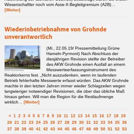
Wissenschaftler noch vom Asse-II-Begleitgremium (A2B)…
[Weiter]
Wiederinbetriebnahme von Grohnde
unverantwortlich
(Mi., 22.05.19/ Pressemitteilung Grüne
Hameln-Pyrmont) Nach Abschluss der
diesjährigen Revision stellte der Betreiber
des AKW Grohnde einen Ausfall an einem
Messwerteerfassungsinstrument des
Reaktorkerns fest. „Nicht auszudenken, wenn im laufenden
Betrieb fehlerhafte Messwerte erfasst würden. Das AKW Grohnde
machte in den letzten Jahren immer wieder Schlagzeilen wegen
langwieriger notwendiger Revisionen, die über das übliche Maß
hinaus gehen. Will man die Region für die Restlaufmenge
wirklich…
[Weiter]
<
1
2
3
4
5
6
7
8
9
10
11
12
13
14
15
16
17
18
19
20
21
22
23
24
25
26
27
28
29
30
31
32
33
34
35
36
37
38
39
40
41
42
43
44
45
46
47
48
49
50
51
52
53