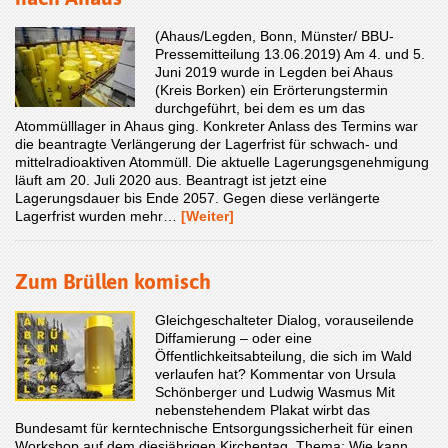
(Ahaus/Legden, Bonn, Münster/ BBU-
Pressemitteilung 13.06.2019) Am 4. und 5.
Juni 2019 wurde in Legden bei Ahaus
(Kreis Borken) ein Erörterungstermin
durchgeführt, bei dem es um das
Atommülllager in Ahaus ging. Konkreter Anlass des Termins war
die beantragte Verlängerung der Lagerfrist für schwach- und
mittelradioaktiven Atommüll. Die aktuelle Lagerungsgenehmigung
läuft am 20. Juli 2020 aus. Beantragt ist jetzt eine
Lagerungsdauer bis Ende 2057. Gegen diese verlängerte
Lagerfrist wurden mehr…
[Weiter]
Zum Brüllen komisch
Gleichgeschalteter Dialog, vorauseilende
Diffamierung – oder eine
Öffentlichkeitsabteilung, die sich im Wald
verlaufen hat? Kommentar von Ursula
Schönberger und Ludwig Wasmus Mit
nebenstehendem Plakat wirbt das
Bundesamt für kerntechnische Entsorgungssicherheit für einen
Workshop auf dem diesjährigen Kirchentag. Thema: Wie kann