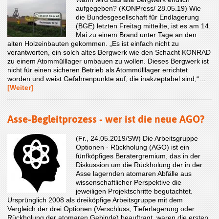
aufgegeben? (KONPress/ 28.05.19) Wie
die Bundesgesellschaft für Endlagerung
(BGE) letzten Freitag mitteilte, ist es am 14.
Mai zu einem Brand unter Tage an den
alten Holzeinbauten gekommen. „Es ist einfach nicht zu
verantworten, ein solch altes Bergwerk wie den Schacht KONRAD
zu einem Atommülllager umbauen zu wollen. Dieses Bergwerk ist
nicht für einen sicheren Betrieb als Atommülllager errichtet
worden und weist Gefahrenpunkte auf, die inakzeptabel sind,“…
[Weiter]
Asse-Begleitprozess - wer ist die neue AGO?
(Fr., 24.05.2019/SW) Die Arbeitsgruppe
Optionen - Rückholung (AGO) ist ein
fünfköpfiges Beratergremium, das in der
Diskussion um die Rückholung der in der
Asse lagernden atomaren Abfälle aus
wissenschaftlicher Perspektive die
jeweiligen Projektschritte begutachtet.
Ursprünglich 2008 als dreiköpfige Arbeitsgruppe mit dem
Vergleich der drei Optionen (Verschluss, Tieferlagerung oder
Rückholung der atomaren Gebinde) beauftragt, waren die ersten