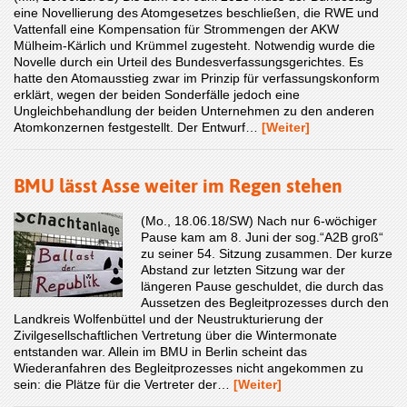
eine Novellierung des Atomgesetzes beschließen, die RWE und
Vattenfall eine Kompensation für Strommengen der AKW
Mülheim-Kärlich und Krümmel zugesteht. Notwendig wurde die
Novelle durch ein Urteil des Bundesverfassungsgerichtes. Es
hatte den Atomausstieg zwar im Prinzip für verfassungskonform
erklärt, wegen der beiden Sonderfälle jedoch eine
Ungleichbehandlung der beiden Unternehmen zu den anderen
Atomkonzernen festgestellt. Der Entwurf…
[Weiter]
BMU lässt Asse weiter im Regen stehen
(Mo., 18.06.18/SW) Nach nur 6-wöchiger
Pause kam am 8. Juni der sog.“A2B groß“
zu seiner 54. Sitzung zusammen. Der kurze
Abstand zur letzten Sitzung war der
längeren Pause geschuldet, die durch das
Aussetzen des Begleitprozesses durch den
Landkreis Wolfenbüttel und der Neustrukturierung der
Zivilgesellschaftlichen Vertretung über die Wintermonate
entstanden war. Allein im BMU in Berlin scheint das
Wiederanfahren des Begleitprozesses nicht angekommen zu
sein: die Plätze für die Vertreter der…
[Weiter]