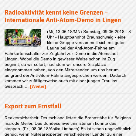
Radioaktivität kennt keine Grenzen –
Internationale Anti-Atom-Demo in Lingen
(Mi, 13.06.18/MN) Samstag, 09.06.2018 - 8
Uhr - Hauptbahnhof Braunschweig - eine
kleine Gruppe versammelt sich mit guter
Laune bei der Anti-Atom-Fahne am
Fahrkartenschalter zur Zugfahrt zur Demo in die Atomstadt
Lingen. Wobei die Demo in gewisser Weise schon im Zug
beginnt, da wir sofort, nachdem wir unsere Sitzplätze
eingenommen haben, von den Mitreisenden um uns herum
aufgrund der Anti-Atom-Fahne angesprochen werden. Dadurch
kommen wir zufälligerweise auch mit einer jungen Frau ins
Gespräch,…
[Weiter]
Export zum Ernstfall
Reaktorsicherheit: Deutschland liefert die Brennstäbe für Belgiens
marode Meiler. Das Bundesumweltministerium könnte das
stoppen. (Fr., 08.06.18/Anika Limbach) Es ist schon ungewöhnlich
genug, wenn Nuklearexperten verschiedener Länder zu einer