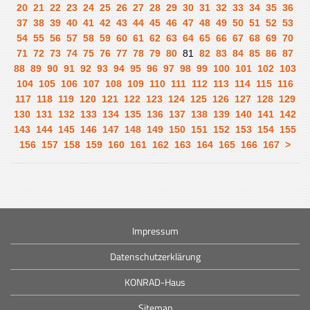
20
21
22
23
24
25
26
27
28
29
30
31
32
33
34
35
36
37
38
39
40
41
42
43
44
45
46
47
48
49
50
51
52
53
54
55
56
57
58
59
60
61
62
63
64
65
66
67
68
69
70
71
72
73
74
75
76
77
78
79
80
81
82
83
84
85
86
87
88
89
90
91
92
93
94
95
96
97
98
99
100
101
102
103
104
105
106
107
108
109
110
111
112
113
114
115
116
117
118
119
120
121
122
123
124
125
126
127
128
129
130
131
132
133
134
135
136
137
138
139
140
141
142
143
144
145
146
147
148
149
150
151
152
153
154
155
156
157
158
159
160
161
162
163
164
165
166
167
>
Impressum
Datenschutzerklärung
KONRAD-Haus
Sitemap