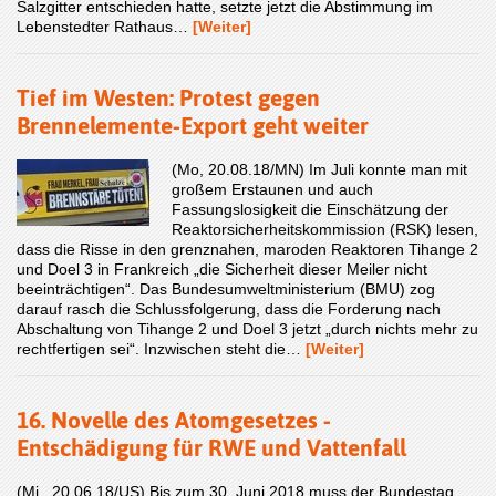
Salzgitter entschieden hatte, setzte jetzt die Abstimmung im
Lebenstedter Rathaus…
[Weiter]
Tief im Westen: Protest gegen
Brennelemente-Export geht weiter
(Mo, 20.08.18/MN) Im Juli konnte man mit
großem Erstaunen und auch
Fassungslosigkeit die Einschätzung der
Reaktorsicherheitskommission (RSK) lesen,
dass die Risse in den grenznahen, maroden Reaktoren Tihange 2
und Doel 3 in Frankreich „die Sicherheit dieser Meiler nicht
beeinträchtigen“. Das Bundesumweltministerium (BMU) zog
darauf rasch die Schlussfolgerung, dass die Forderung nach
Abschaltung von Tihange 2 und Doel 3 jetzt „durch nichts mehr zu
rechtfertigen sei“. Inzwischen steht die…
[Weiter]
16. Novelle des Atomgesetzes -
Entschädigung für RWE und Vattenfall
(Mi., 20.06.18/US) Bis zum 30. Juni 2018 muss der Bundestag