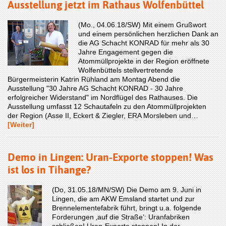
Ausstellung jetzt im Rathaus Wolfenbüttel
(Mo., 04.06.18/SW) Mit einem Grußwort
und einem persönlichen herzlichen Dank an
die AG Schacht KONRAD für mehr als 30
Jahre Engagement gegen die
Atommüllprojekte in der Region eröffnete
Wolfenbüttels stellvertretende
Bürgermeisterin Katrin Rühland am Montag Abend die
Ausstellung "30 Jahre AG Schacht KONRAD - 30 Jahre
erfolgreicher Widerstand" im Nordflügel des Rathauses. Die
Ausstellung umfasst 12 Schautafeln zu den Atommüllprojekten
der Region (Asse II, Eckert & Ziegler, ERA Morsleben und…
[Weiter]
Demo in Lingen: Uran-Exporte stoppen! Was
ist los in Tihange?
(Do, 31.05.18/MN/SW) Die Demo am 9. Juni in
Lingen, die am AKW Emsland startet und zur
Brennelementefabrik führt, bringt u.a. folgende
Forderungen ‚auf die Straße‘: Uranfabriken
schließen! Uran-Exporte stoppen! In der