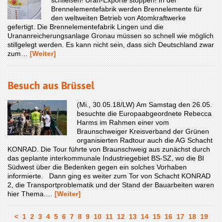
Brennelementefabrik werden Brennelemente für
den weltweiten Betrieb von Atomkraftwerke
gefertigt. Die Brennelementefabrik Lingen und die
Urananreicherungsanlage Gronau müssen so schnell wie möglich
stillgelegt werden. Es kann nicht sein, dass sich Deutschland zwar
zum…
[Weiter]
Besuch aus Brüssel
(Mi., 30.05.18/LW) Am Samstag den 26.05.
besuchte die Europaabgeordnete Rebecca
Harms im Rahmen einer vom
Braunschweiger Kreisverband der Grünen
organisierten Radtour auch die AG Schacht
KONRAD. Die Tour führte von Braunschweig aus zunächst durch
das geplante interkommunale Industriegebiet BS-SZ, wo die BI
Südwest über die Bedenken gegen ein solches Vorhaben
informierte. Dann ging es weiter zum Tor von Schacht KONRAD
2, die Transportproblematik und der Stand der Bauarbeiten waren
hier Thema.…
[Weiter]
<
1
2
3
4
5
6
7
8
9
10
11
12
13
14
15
16
17
18
19