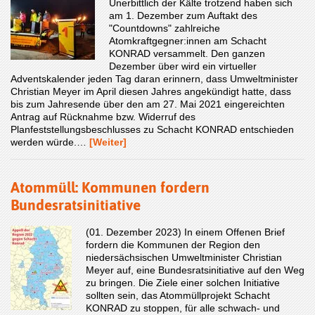
Unerbittlich der Kälte trotzend haben sich
am 1. Dezember zum Auftakt des
"Countdowns" zahlreiche
Atomkraftgegner:innen am Schacht
KONRAD versammelt. Den ganzen
Dezember über wird ein virtueller
Adventskalender jeden Tag daran erinnern, dass Umweltminister
Christian Meyer im April diesen Jahres angekündigt hatte, dass
bis zum Jahresende über den am 27. Mai 2021 eingereichten
Antrag auf Rücknahme bzw. Widerruf des
Planfeststellungsbeschlusses zu Schacht KONRAD entschieden
werden würde.…
[Weiter]
Atommüll: Kommunen fordern
Bundesratsinitiative
(01. Dezember 2023) In einem Offenen Brief
fordern die Kommunen der Region den
niedersächsischen Umweltminister Christian
Meyer auf, eine Bundesratsinitiative auf den Weg
zu bringen. Die Ziele einer solchen Initiative
sollten sein, das Atommüllprojekt Schacht
KONRAD zu stoppen, für alle schwach- und