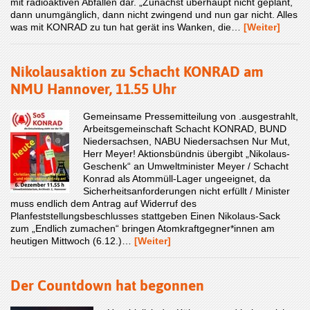
mit radioaktiven Abfällen dar. „Zunächst überhaupt nicht geplant,
dann unumgänglich, dann nicht zwingend und nun gar nicht. Alles
was mit KONRAD zu tun hat gerät ins Wanken, die…
[Weiter]
Nikolausaktion zu Schacht KONRAD am
NMU Hannover, 11.55 Uhr
Gemeinsame Pressemitteilung von .ausgestrahlt,
Arbeitsgemeinschaft Schacht KONRAD, BUND
Niedersachsen, NABU Niedersachsen Nur Mut,
Herr Meyer! Aktionsbündnis übergibt „Nikolaus-
Geschenk“ an Umweltminister Meyer / Schacht
Konrad als Atommüll-Lager ungeeignet, da
Sicherheitsanforderungen nicht erfüllt / Minister
muss endlich dem Antrag auf Widerruf des
Planfeststellungsbeschlusses stattgeben Einen Nikolaus-Sack
zum „Endlich zumachen“ bringen Atomkraftgegner*innen am
heutigen Mittwoch (6.12.)…
[Weiter]
Der Countdown hat begonnen