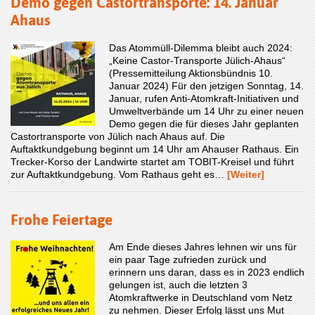
Demo gegen Castortransporte: 14. Januar
Ahaus
Das Atommüll-Dilemma bleibt auch 2024:
„Keine Castor-Transporte Jülich-Ahaus“
(Pressemitteilung Aktionsbündnis 10.
Januar 2024) Für den jetzigen Sonntag, 14.
Januar, rufen Anti-Atomkraft-Initiativen und
Umweltverbände um 14 Uhr zu einer neuen
Demo gegen die für dieses Jahr geplanten
Castortransporte von Jülich nach Ahaus auf. Die
Auftaktkundgebung beginnt um 14 Uhr am Ahauser Rathaus. Ein
Trecker-Korso der Landwirte startet am TOBIT-Kreisel und führt
zur Auftaktkundgebung. Vom Rathaus geht es…
[Weiter]
Frohe Feiertage
Am Ende dieses Jahres lehnen wir uns für
ein paar Tage zufrieden zurück und
erinnern uns daran, dass es in 2023 endlich
gelungen ist, auch die letzten 3
Atomkraftwerke in Deutschland vom Netz
zu nehmen. Dieser Erfolg lässt uns Mut