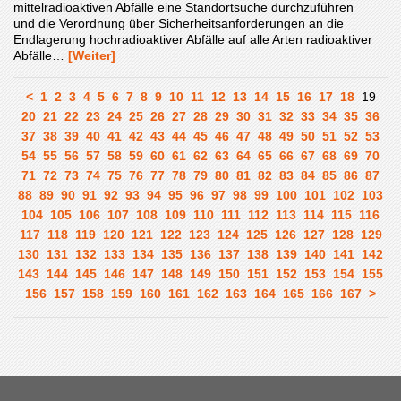
mittelradioaktiven Abfälle eine Standortsuche durchzuführen
und die Verordnung über Sicherheitsanforderungen an die
Endlagerung hochradioaktiver Abfälle auf alle Arten radioaktiver
Abfälle…
[Weiter]
<
1
2
3
4
5
6
7
8
9
10
11
12
13
14
15
16
17
18
19
20
21
22
23
24
25
26
27
28
29
30
31
32
33
34
35
36
37
38
39
40
41
42
43
44
45
46
47
48
49
50
51
52
53
54
55
56
57
58
59
60
61
62
63
64
65
66
67
68
69
70
71
72
73
74
75
76
77
78
79
80
81
82
83
84
85
86
87
88
89
90
91
92
93
94
95
96
97
98
99
100
101
102
103
104
105
106
107
108
109
110
111
112
113
114
115
116
117
118
119
120
121
122
123
124
125
126
127
128
129
130
131
132
133
134
135
136
137
138
139
140
141
142
143
144
145
146
147
148
149
150
151
152
153
154
155
156
157
158
159
160
161
162
163
164
165
166
167
>