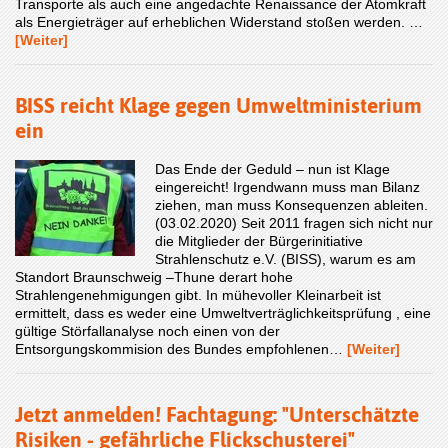
Transporte als auch eine angedachte Renaissance der Atomkraft
als Energieträger auf erheblichen Widerstand stoßen werden. …
[Weiter]
BISS reicht Klage gegen Umweltministerium
ein
Das Ende der Geduld – nun ist Klage
eingereicht! Irgendwann muss man Bilanz
ziehen, man muss Konsequenzen ableiten.
(03.02.2020) Seit 2011 fragen sich nicht nur
die Mitglieder der Bürgerinitiative
Strahlenschutz e.V. (BISS), warum es am
Standort Braunschweig –Thune derart hohe
Strahlengenehmigungen gibt. In mühevoller Kleinarbeit ist
ermittelt, dass es weder eine Umweltverträglichkeitsprüfung , eine
gültige Störfallanalyse noch einen von der
Entsorgungskommision des Bundes empfohlenen…
[Weiter]
Jetzt anmelden! Fachtagung: "Unterschätzte
Risiken - gefährliche Flickschusterei"