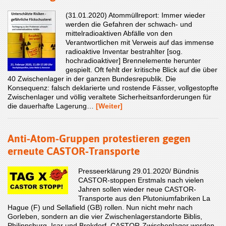
(31.01.2020) Atommüllreport: Immer wieder
werden die Gefahren der schwach- und
mittelradioaktiven Abfälle von den
Verantwortlichen mit Verweis auf das immense
radioaktive Inventar bestrahlter [sog.
hochradioaktiver] Brennelemente herunter
gespielt. Oft fehlt der kritische Blick auf die über
40 Zwischenlager in der ganzen Bundesrepublik. Die
Konsequenz: falsch deklarierte und rostende Fässer, vollgestopfte
Zwischenlager und völlig veraltete Sicherheitsanforderungen für
die dauerhafte Lagerung…
[Weiter]
Anti-Atom-Gruppen protestieren gegen
erneute CASTOR-Transporte
Presseerklärung 29.01.2020/ Bündnis
CASTOR-stoppen Erstmals nach vielen
Jahren sollen wieder neue CASTOR-
Transporte aus den Plutoniumfabriken La
Hague (F) und Sellafield (GB) rollen. Nun nicht mehr nach
Gorleben, sondern an die vier Zwischenlagerstandorte Biblis,
Philippsburg, Isar und Brokdorf. CASTOR-Zwischenlager werden