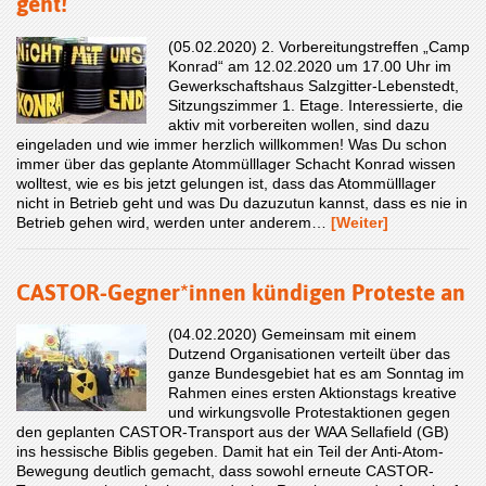
geht!
(05.02.2020) 2. Vorbereitungstreffen „Camp
Konrad“ am 12.02.2020 um 17.00 Uhr im
Gewerkschaftshaus Salzgitter-Lebenstedt,
Sitzungszimmer 1. Etage. Interessierte, die
aktiv mit vorbereiten wollen, sind dazu
eingeladen und wie immer herzlich willkommen! Was Du schon
immer über das geplante Atommülllager Schacht Konrad wissen
wolltest, wie es bis jetzt gelungen ist, dass das Atommülllager
nicht in Betrieb geht und was Du dazuzutun kannst, dass es nie in
Betrieb gehen wird, werden unter anderem…
[Weiter]
CASTOR-Gegner*innen kündigen Proteste an
(04.02.2020) Gemeinsam mit einem
Dutzend Organisationen verteilt über das
ganze Bundesgebiet hat es am Sonntag im
Rahmen eines ersten Aktionstags kreative
und wirkungsvolle Protestaktionen gegen
den geplanten CASTOR-Transport aus der WAA Sellafield (GB)
ins hessische Biblis gegeben. Damit hat ein Teil der Anti-Atom-
Bewegung deutlich gemacht, dass sowohl erneute CASTOR-