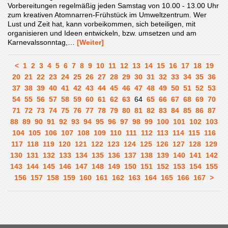
Vorbereitungen regelmäßig jeden Samstag von 10.00 - 13.00 Uhr
zum kreativen Atomnarren-Frühstück im Umweltzentrum. Wer
Lust und Zeit hat, kann vorbeikommen, sich beteiligen, mit
organisieren und Ideen entwickeln, bzw. umsetzen und am
Karnevalssonntag,…
[Weiter]
<
1
2
3
4
5
6
7
8
9
10
11
12
13
14
15
16
17
18
19
20
21
22
23
24
25
26
27
28
29
30
31
32
33
34
35
36
37
38
39
40
41
42
43
44
45
46
47
48
49
50
51
52
53
54
55
56
57
58
59
60
61
62
63
64
65
66
67
68
69
70
71
72
73
74
75
76
77
78
79
80
81
82
83
84
85
86
87
88
89
90
91
92
93
94
95
96
97
98
99
100
101
102
103
104
105
106
107
108
109
110
111
112
113
114
115
116
117
118
119
120
121
122
123
124
125
126
127
128
129
130
131
132
133
134
135
136
137
138
139
140
141
142
143
144
145
146
147
148
149
150
151
152
153
154
155
156
157
158
159
160
161
162
163
164
165
166
167
>