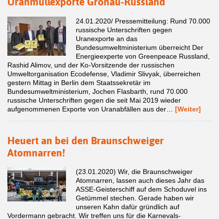
Uranmüllexporte Gronau-Russland
24.01.2020/ Pressemitteilung: Rund 70.000
russische Unterschriften gegen
Uranexporte an das
Bundesumweltministerium überreicht Der
Energieexperte von Greenpeace Russland,
Rashid Alimov, und der Ko-Vorsitzende der russischen
Umweltorganisation Ecodefense, Vladimir Slivyak, überreichen
gestern Mittag in Berlin dem Staatssekretär im
Bundesumweltministerium, Jochen Flasbarth, rund 70.000
russische Unterschriften gegen die seit Mai 2019 wieder
aufgenommenen Exporte von Uranabfällen aus der…
[Weiter]
Heuert an bei den Braunschweiger
Atomnarren!
(23.01.2020) Wir, die Braunschweiger
Atomnarren, lassen auch dieses Jahr das
ASSE-Geisterschiff auf dem Schoduvel ins
Getümmel stechen. Gerade haben wir
unseren Kahn dafür gründlich auf
Vordermann gebracht. Wir treffen uns für die Karnevals-