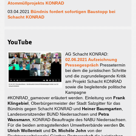
Atommüllprojekts KONRAD
03.04.2021
Bündnis fordert sofortigen Baustopp bei
Schacht KONRAD
YouTube
AG Schacht KONRAD:
02.06.2021 Aufzeichnung
Pressegespräch
Pressetermin
bei dem die juristischen Schritte
und die zugrundeliegende Kritik
am Projekt Schacht KONRAD
sowie die begleitende politische
Kampagne
#KONRAD_gameover erläutert werden. Einleitung von
Frank
Klingebiel
, Oberbürgermeister der Stadt Salzgitter für das
Bündnis gegen Schacht KONRAD und
Heiner Baumgarten
,
Landesvorsitzender BUND Niedersachsen und
Petra
Wassmann
, KONRAD-Beauftragte des NABU Niedersachsen.
Für die beiden antragstellenden Umweltverbände werden
Dr.
Ulrich Wollenteit
und
Dr. Michéle John
von der
Rechtsanwaltskanzlei Günther-Partnerschaft die juristischen