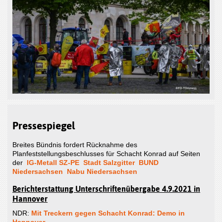
Pressespiegel
Breites Bündnis fordert Rücknahme des
Planfeststellungsbeschlusses für Schacht Konrad auf Seiten
der
IG-Metall SZ-PE
Stadt Salzgitter
BUND
Niedersachsen
Nabu Niedersachsen
Berichterstattung Unterschriftenübergabe 4.9.2021 in
Hannover
NDR:
Mit Treckern gegen Schacht Konrad: Demo in