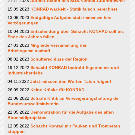
21.11.2023
Auftakt-Aktion des SOS-Konrad-Countdowns!
15.09.2023
KONRAD wackelt - Statik falsch berechnet
13.06.2023
Endgültige Aufgabe statt immer weitere
Verzögerungen
10.04.2023
Entscheidung über Schacht KONRAD soll bis
Ende des Jahres fallen
27.03.2023
Mitgliederversammlung der
Arbeitsgemeinschaft
08.02.2023
Schulterschluss der Region
19.12.2022
Schacht KONRAD bedroht Eigenheime und
Industriebetriebe
04.11.2022
Jetzt müssen den Worten Taten folgen!
26.09.2022
Keine Krücke für KONRAD
21.06.2022
Scharfe Kritik an Verweigerungshaltung der
Bundesumweltministerin
22.05.2022
Demonstration für die Aufgabe des alten
Atommüllprojektes
12.05.2022
Schacht Konrad mit Pauken und Trompeten
stoppen