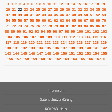
<
1
2
3
4
5
6
7
8
9
10
11
12
13
14
15
16
17
18
19
20
21
22
23
24
25
26
27
28
29
30
31
32
33
34
35
36
37
38
39
40
41
42
43
44
45
46
47
48
49
50
51
52
53
54
55
56
57
58
59
60
61
62
63
64
65
66
67
68
69
70
71
72
73
74
75
76
77
78
79
80
81
82
83
84
85
86
87
88
89
90
91
92
93
94
95
96
97
98
99
100
101
102
103
104
105
106
107
108
109
110
111
112
113
114
115
116
117
118
119
120
121
122
123
124
125
126
127
128
129
130
131
132
133
134
135
136
137
138
139
140
141
142
143
144
145
146
147
148
149
150
151
152
153
154
155
156
157
158
159
160
161
162
163
164
165
166
167
>
Impressum
Datenschutzerklärung
KONRAD-Haus