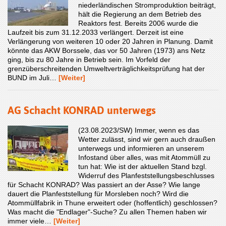
niederländischen Stromproduktion beiträgt,
hält die Regierung an dem Betrieb des
Reaktors fest. Bereits 2006 wurde die
Laufzeit bis zum 31.12.2033 verlängert. Derzeit ist eine
Verlängerung von weiteren 10 oder 20 Jahren in Planung. Damit
könnte das AKW Borssele, das vor 50 Jahren (1973) ans Netz
ging, bis zu 80 Jahre in Betrieb sein. Im Vorfeld der
grenzüberschreitenden Umweltverträglichkeitsprüfung hat der
BUND im Juli…
[Weiter]
AG Schacht KONRAD unterwegs
(23.08.2023/SW) Immer, wenn es das
Wetter zulässt, sind wir gern auch draußen
unterwegs und informieren an unserem
Infostand über alles, was mit Atommüll zu
tun hat: Wie ist der aktuellen Stand bzgl.
Widerruf des Planfeststellungsbeschlusses
für Schacht KONRAD? Was passiert an der Asse? Wie lange
dauert die Planfeststellung für Morsleben noch? Wird die
Atommüllfabrik in Thune erweitert oder (hoffentlich) geschlossen?
Was macht die "Endlager"-Suche? Zu allen Themen haben wir
immer viele…
[Weiter]