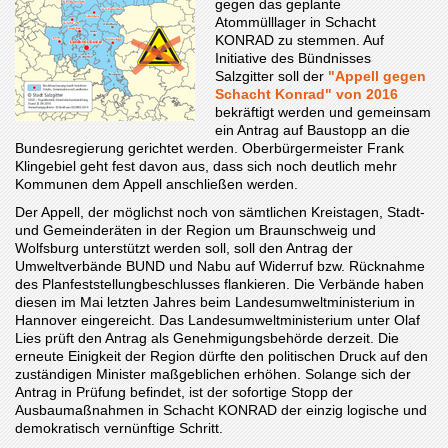
gegen das geplante
Atommülllager in Schacht
KONRAD zu stemmen. Auf
Initiative des Bündnisses
Salzgitter soll der
"Appell gegen
Schacht Konrad" von 2016
bekräftigt werden und gemeinsam
ein Antrag auf Baustopp an die
Bundesregierung gerichtet werden. Oberbürgermeister Frank
Klingebiel geht fest davon aus, dass sich noch deutlich mehr
Kommunen dem Appell anschließen werden.
Der Appell, der möglichst noch von sämtlichen Kreistagen, Stadt-
und Gemeinderäten in der Region um Braunschweig und
Wolfsburg unterstützt werden soll, soll den Antrag der
Umweltverbände BUND und Nabu auf Widerruf bzw. Rücknahme
des Planfeststellungbeschlusses flankieren. Die Verbände haben
diesen im Mai letzten Jahres beim Landesumweltministerium in
Hannover eingereicht. Das Landesumweltministerium unter Olaf
Lies prüft den Antrag als Genehmigungsbehörde derzeit. Die
erneute Einigkeit der Region dürfte den politischen Druck auf den
zuständigen Minister maßgeblichen erhöhen. Solange sich der
Antrag in Prüfung befindet, ist der sofortige Stopp der
Ausbaumaßnahmen in Schacht KONRAD der einzig logische und
demokratisch vernünftige Schritt.