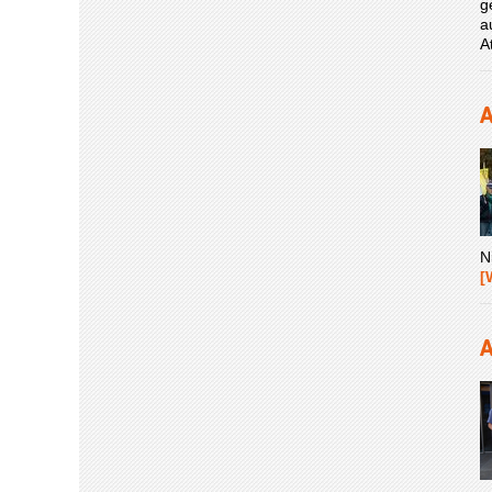
g
a
A
A
N
[
A