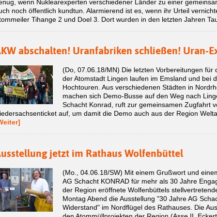
enug, wenn Nuklearexperten verschiedener Länder zu einer gemeins
uch noch öffentlich kundtun. Alarmierend ist es, wenn ihr Urteil vernich
tommeiler Tihange 2 und Doel 3. Dort wurden in den letzten Jahren 
KW abschalten! Uranfabriken schließen! Uran-E
(Do, 07.06.18/MN) Die letzten Vorbereitungen für
der Atomstadt Lingen laufen im Emsland und bei den
Hochtouren. Aus verschiedenen Städten in Nordr
machen sich Demo-Busse auf den Weg nach Linge
Schacht Konrad, ruft zur gemeinsamen Zugfahrt 
iedersachsenticket auf, um damit die Demo auch aus der Region Wel
Weiter]
usstellung jetzt im Rathaus Wolfenbüttel
(Mo., 04.06.18/SW) Mit einem Grußwort und einem
AG Schacht KONRAD für mehr als 30 Jahre Engag
der Region eröffnete Wolfenbüttels stellvertreten
Montag Abend die Ausstellung "30 Jahre AG Scha
Widerstand" im Nordflügel des Rathauses. Die Aus
den Atommüllprojekten der Region (Asse II, Ecke