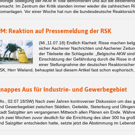
ofortige Stilllegung der AKW in Visé demonstriert und auf die besteh
emacht. Im Zentrum der Kritik standen immer wieder die zahlreichen Ri
tomanlagen. Vor einer Woche hat nun die bundesdeutsche Reaktorsi
M: Reaktion auf Pressemeldung der RSK
(Mi.,11.07.18) Endlich Klarheit: Risse machen be
sicher Aachener Nachrichten und Aachener Zeitun
der Titelseite die Schlagzeile: „Belgische AKW sind
Einschätzung der Gefährdung durch die Risse in 
einer Stellungnahme der deutschen Reaktorsicher
SK, Herr Wieland, behauptet laut diesem Artikel fast schon euphorisc
nappes Aus für Industrie- und Gewerbegebiet
Mo., 02.07.18/SW) Nach zwei Jahren kontroverser Diskussion um das g
nd Gewerbegebiet zwischen Stiddien, Geitelde, Steterburg und Üfingen
tadt Salzgitter am vergangenen Mittwoch allen Plänen ein Ende. Währ
ich zwei Wochen zuvor deutlich für die Errichtung des über 300 ha g
nd Salzgitter entschieden hatte, setzte jetzt die Abstimmung im Lebe