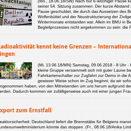
(Mo., 18.06.18/SW) Nach nur 6-wöchiger Pause k
seiner 54. Sitzung zusammen. Der kurze Abstand z
Pause geschuldet, die durch das Aussetzen des B
Wolfenbüttel und der Neustrukturierung der Zivilge
Wintermonate entstanden war. Allein im BMU in Be
Begleitprozesses nicht angekommen zu sein: die P
adioaktivität kennt keine Grenzen – Internatio
ingen
(Mi, 13.06.18/MN) Samstag, 09.06.2018 - 8 Uhr -
kleine Gruppe versammelt sich mit guter Laune b
Fahrkartenschalter zur Zugfahrt zur Demo in die 
gewisser Weise schon im Zug beginnt, da wir sofo
ingenommen haben, von den Mitreisenden um uns herum aufgrund de
erden. Dadurch kommen wir zufälligerweise auch mit einer jungen Fr
xport zum Ernstfall
eaktorsicherheit: Deutschland liefert die Brennstäbe für Belgiens maro
undesumweltministerium könnte das stoppen. (Fr., 08.06.18/Anika Lim