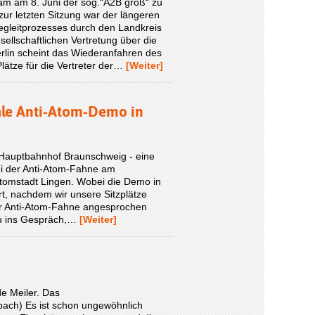
am am 8. Juni der sog.“A2B groß“ zu
ur letzten Sitzung war der längeren
egleitprozesses durch den Landkreis
sellschaftlichen Vertretung über die
rlin scheint das Wiederanfahren des
lätze für die Vertreter der…
[Weiter]
nale Anti-Atom-Demo in
 Hauptbahnhof Braunschweig - eine
ei der Anti-Atom-Fahne am
Atomstadt Lingen. Wobei die Demo in
rt, nachdem wir unsere Sitzplätze
r Anti-Atom-Fahne angesprochen
au ins Gespräch,…
[Weiter]
de Meiler. Das
bach) Es ist schon ungewöhnlich