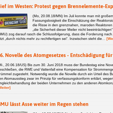
ief im Westen: Protest gegen Brennelemente-Exp
(Mo, 20.08.18/MN) Im Juli konnte man mit große
Fassungslosigkeit die Einschätzung der Reaktors
die Risse in den grenznahen, maroden Reaktoren 
„die Sicherheit dieser Meiler nicht beeinträchtig
BMU) zog darauf rasch die Schlussfolgerung, dass die Forderung nach
etzt „durch nichts mehr zu rechtfertigen sei“. Inzwischen steht die…
[We
6. Novelle des Atomgesetzes - Entschädigung fü
Mi., 20.06.18/US) Bis zum 30. Juni 2018 muss der Bundestag eine Nov
eschließen, die RWE und Vattenfall eine Kompensation für Strommeng
rümmel zugesteht. Notwendig wurde die Novelle durch ein Urteil des B
en Atomausstieg zwar im Prinzip für verfassungskonform erklärt, wegen
ngleichbehandlung der beiden Unternehmen zu den anderen Atomkonze
Weiter]
MU lässt Asse weiter im Regen stehen