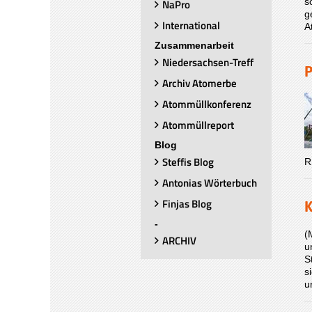
s
NaPro
g
International
A
Zusammenarbeit
Niedersachsen-Treff
P
Archiv Atomerbe
Atommüllkonferenz
Atommüllreport
Blog
Steffis Blog
R
Antonias Wörterbuch
Finjas Blog
K
-
(
ARCHIV
u
S
s
u