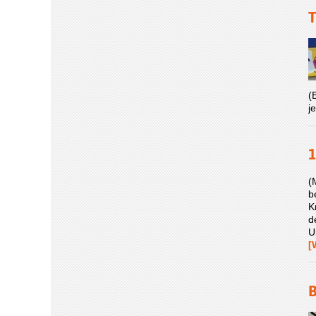
T
(
j
1
(
b
K
d
U
[
B