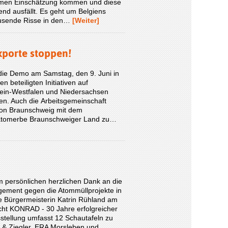
amen Einschätzung kommen und diese
tend ausfällt. Es geht um Belgiens
Tausende Risse in den…
[Weiter]
xporte stoppen!
 die Demo am Samstag, den 9. Juni in
 beteiligten Initiativen auf
hein-Westfalen und Niedersachsen
n. Auch die Arbeitsgemeinschaft
von Braunschweig mit dem
tatomerbe Braunschweiger Land zu…
 persönlichen herzlichen Dank an die
ement gegen die Atommüllprojekte in
de Bürgermeisterin Katrin Rühland am
cht KONRAD - 30 Jahre erfolgreicher
stellung umfasst 12 Schautafeln zu
rt & Ziegler, ERA Morsleben und…