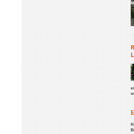
R
L
e
w
E
R
B