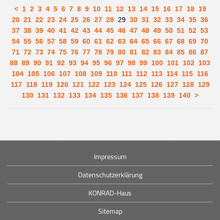
<
1
2
3
4
5
6
7
8
9
10
11
12
13
14
15
16
17
18
19
20
21
22
23
24
25
26
27
28
29
30
31
32
33
34
35
36
37
38
39
40
41
42
43
44
45
46
47
48
49
50
51
52
53
54
55
56
57
58
59
60
61
62
63
64
65
66
67
68
69
70
71
72
73
74
75
76
77
78
79
80
81
82
83
84
85
86
87
88
89
90
91
92
93
94
95
96
97
98
99
100
101
102
103
104
105
106
107
108
109
110
111
112
113
114
115
116
117
118
119
120
121
122
123
124
125
126
127
128
129
130
131
132
133
134
135
136
137
138
139
140
>
Impressum
Datenschutzerklärung
KONRAD-Haus
Sitemap