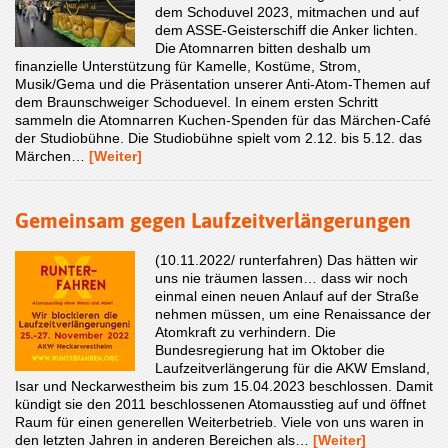
dem Schoduvel 2023, mitmachen und auf
dem ASSE-Geisterschiff die Anker lichten.
Die Atomnarren bitten deshalb um
finanzielle Unterstützung für Kamelle, Kostüme, Strom,
Musik/Gema und die Präsentation unserer Anti-Atom-Themen auf
dem Braunschweiger Schoduevel. In einem ersten Schritt
sammeln die Atomnarren Kuchen-Spenden für das Märchen-Café
der Studiobühne. Die Studiobühne spielt vom 2.12. bis 5.12. das
Märchen…
[Weiter]
Gemeinsam gegen Laufzeitverlängerungen
(10.11.2022/ runterfahren) Das hätten wir
uns nie träumen lassen… dass wir noch
einmal einen neuen Anlauf auf der Straße
nehmen müssen, um eine Renaissance der
Atomkraft zu verhindern. Die
Bundesregierung hat im Oktober die
Laufzeitverlängerung für die AKW Emsland,
Isar und Neckarwestheim bis zum 15.04.2023 beschlossen. Damit
kündigt sie den 2011 beschlossenen Atomausstieg auf und öffnet
Raum für einen generellen Weiterbetrieb. Viele von uns waren in
den letzten Jahren in anderen Bereichen als…
[Weiter]