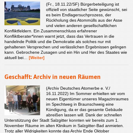
(Fr., 18.11.22/SF) Bürgerbeteiligung ist
offiziell von staatlicher Seite gewünscht, sei
es beim Endlagersuchprozess, der
Rückholung des Atommülls aus der Asse
und vielen anderen gesellschaftlichen
Konfliktfeldern. Ein Zusammenschluss erfahrener
Konfliktberater*innen warnt jetzt, dass das Vertrauen in die
handelnde Politik und die Demokratie als solches nur mit
gehaltenen Versprechen und verlässlichen Ergebnissen gelingen
kann. Gebrochene Zusagen und ein Hin und Her des Staates wie
aktuell bei…
[Weiter]
Geschafft: Archiv in neuen Räumen
(Archiv Deutsches Atomerbe e. V./
16.11.2022) Im Sommer erhielten wir vom
neuen Eigentümer unseres Magazinraumes
im Spechtweg in Braunschweig eine
Kündigung, da er das gesamte Gebäude
abreißen lassen will. Dank der schnellen
Unterstützung der Stadt Salzgitter konnten wir bereits zum 1.
November Räume im alten Klinikum in Salzgitter-Bad anmieten.
Trotz aller Widrigkeiten konnte das Archiv Ende Oktober