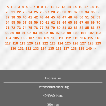
<
1
2
3
4
5
6
7
8
9
10
11
12
13
14
15
16
17
18
19
20
21
22
23
24
25
26
27
28
29
30
31
32
33
34
35
36
37
38
39
40
41
42
43
44
45
46
47
48
49
50
51
52
53
54
55
56
57
58
59
60
61
62
63
64
65
66
67
68
69
70
71
72
73
74
75
76
77
78
79
80
81
82
83
84
85
86
87
88
89
90
91
92
93
94
95
96
97
98
99
100
101
102
103
104
105
106
107
108
109
110
111
112
113
114
115
116
117
118
119
120
121
122
123
124
125
126
127
128
129
130
131
132
133
134
135
136
137
138
139
140
>
Impressum
Datenschutzerklärung
KONRAD-Haus
Sitemap