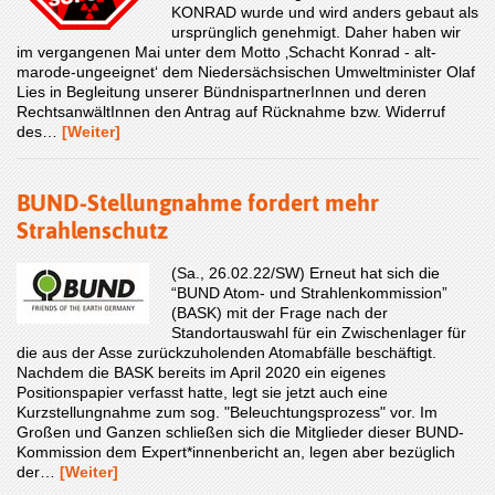
KONRAD wurde und wird anders gebaut als
ursprünglich genehmigt. Daher haben wir
im vergangenen Mai unter dem Motto ‚Schacht Konrad - alt-
marode-ungeeignet‘ dem Niedersächsischen Umweltminister Olaf
Lies in Begleitung unserer BündnispartnerInnen und deren
RechtsanwältInnen den Antrag auf Rücknahme bzw. Widerruf
des…
[Weiter]
BUND-Stellungnahme fordert mehr
Strahlenschutz
(Sa., 26.02.22/SW) Erneut hat sich die
“BUND Atom- und Strahlenkommission”
(BASK) mit der Frage nach der
Standortauswahl für ein Zwischenlager für
die aus der Asse zurückzuholenden Atomabfälle beschäftigt.
Nachdem die BASK bereits im April 2020 ein eigenes
Positionspapier verfasst hatte, legt sie jetzt auch eine
Kurzstellungnahme zum sog. "Beleuchtungsprozess" vor. Im
Großen und Ganzen schließen sich die Mitglieder dieser BUND-
Kommission dem Expert*innenbericht an, legen aber bezüglich
der…
[Weiter]