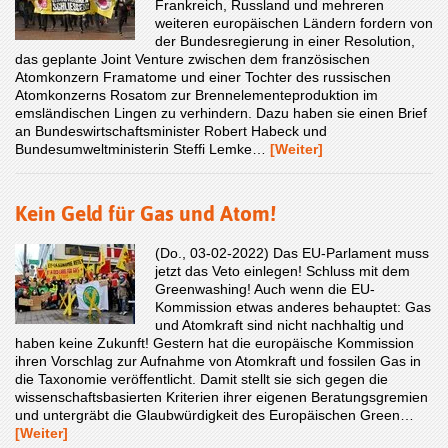
Frankreich, Russland und mehreren
weiteren europäischen Ländern fordern von
der Bundesregierung in einer Resolution,
das geplante Joint Venture zwischen dem französischen
Atomkonzern Framatome und einer Tochter des russischen
Atomkonzerns Rosatom zur Brennelementeproduktion im
emsländischen Lingen zu verhindern. Dazu haben sie einen Brief
an Bundeswirtschaftsminister Robert Habeck und
Bundesumweltministerin Steffi Lemke…
[Weiter]
Kein Geld für Gas und Atom!
(Do., 03-02-2022) Das EU-Parlament muss
jetzt das Veto einlegen! Schluss mit dem
Greenwashing! Auch wenn die EU-
Kommission etwas anderes behauptet: Gas
und Atomkraft sind nicht nachhaltig und
haben keine Zukunft! Gestern hat die europäische Kommission
ihren Vorschlag zur Aufnahme von Atomkraft und fossilen Gas in
die Taxonomie veröffentlicht. Damit stellt sie sich gegen die
wissenschaftsbasierten Kriterien ihrer eigenen Beratungsgremien
und untergräbt die Glaubwürdigkeit des Europäischen Green…
[Weiter]