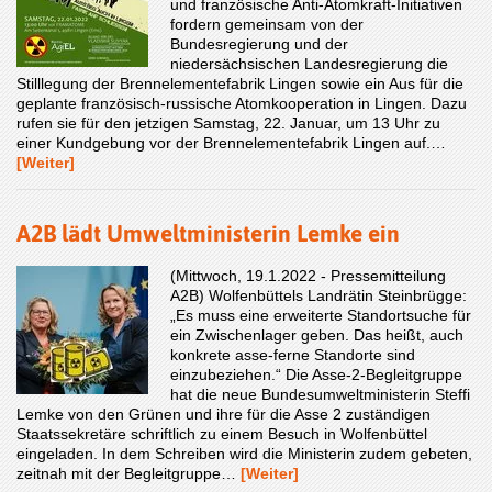
und französische Anti-Atomkraft-Initiativen
fordern gemeinsam von der
Bundesregierung und der
niedersächsischen Landesregierung die
Stilllegung der Brennelementefabrik Lingen sowie ein Aus für die
geplante französisch-russische Atomkooperation in Lingen. Dazu
rufen sie für den jetzigen Samstag, 22. Januar, um 13 Uhr zu
einer Kundgebung vor der Brennelementefabrik Lingen auf.…
[Weiter]
A2B lädt Umweltministerin Lemke ein
(Mittwoch, 19.1.2022 - Pressemitteilung
A2B) Wolfenbüttels Landrätin Steinbrügge:
„Es muss eine erweiterte Standortsuche für
ein Zwischenlager geben. Das heißt, auch
konkrete asse-ferne Standorte sind
einzubeziehen.“ Die Asse-2-Begleitgruppe
hat die neue Bundesumweltministerin Steffi
Lemke von den Grünen und ihre für die Asse 2 zuständigen
Staatssekretäre schriftlich zu einem Besuch in Wolfenbüttel
eingeladen. In dem Schreiben wird die Ministerin zudem gebeten,
zeitnah mit der Begleitgruppe…
[Weiter]