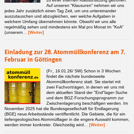
zu einer internen Klausursitzung getroffen.
Auf unseren "Klausuren" nehmen wir uns
jedes Jahr zusätzlich einen Tag Zeit, um uns untereinander
auszutauschen und abzugleichen, wer welche Aufgaben in
welchem Umfang übernehmen könnte. Obwohl wir uns alle
regelmäßig sehen und mindestens ein Mal pro Monat im "KoA"
(unserem…
[Weiter]
Einladung zur 28. Atommüllkonferenz am 7.
Februar in Göttingen
(Fr., 16.01.26/ SW) Schon in 3 Wochen
findet die nächste bundesweite
Atommüllkonferenz statt. Sie startet mit
zwei Fachvorträgen, in denen wir uns mit
dem aktuellen Stand der "End"lager-Suche
und dem BGZ-Forschungsprogramm zur
Zwischenlagerung beschäftgen werden. Im
November 2025 hat die Bundesgesellschaft für Endlagerung
(BGE) neue Arbeitsstände veröffentlicht. Die Gebiete, die für ein
tiefengeologisches Atommülllager in die engere Auswahl kommen,
werden immer konkreter. Gleichzeitig wird…
[Weiter]