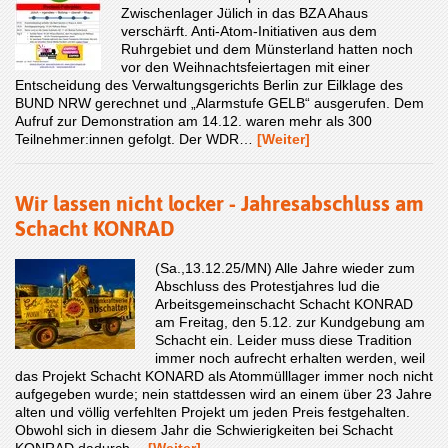
Zwischenlager Jülich in das BZA Ahaus
verschärft. Anti-Atom-Initiativen aus dem
Ruhrgebiet und dem Münsterland hatten noch
vor den Weihnachtsfeiertagen mit einer
Entscheidung des Verwaltungsgerichts Berlin zur Eilklage des
BUND NRW gerechnet und „Alarmstufe GELB“ ausgerufen. Dem
Aufruf zur Demonstration am 14.12. waren mehr als 300
Teilnehmer:innen gefolgt. Der WDR…
[Weiter]
Wir lassen nicht locker - Jahresabschluss am
Schacht KONRAD
(Sa.,13.12.25/MN) Alle Jahre wieder zum
Abschluss des Protestjahres lud die
Arbeitsgemeinschacht Schacht KONRAD
am Freitag, den 5.12. zur Kundgebung am
Schacht ein. Leider muss diese Tradition
immer noch aufrecht erhalten werden, weil
das Projekt Schacht KONARD als Atommülllager immer noch nicht
aufgegeben wurde; nein stattdessen wird an einem über 23 Jahre
alten und völlig verfehlten Projekt um jeden Preis festgehalten.
Obwohl sich in diesem Jahr die Schwierigkeiten bei Schacht
KONRAD dadurch…
[Weiter]