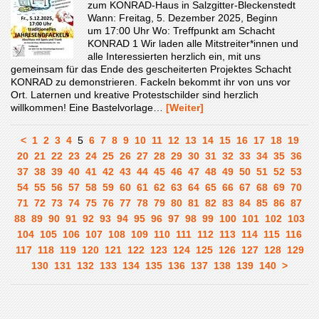
zum KONRAD-Haus in Salzgitter-Bleckenstedt
Wann: Freitag, 5. Dezember 2025, Beginn
um 17:00 Uhr Wo: Treffpunkt am Schacht
KONRAD 1 Wir laden alle Mitstreiter*innen und
alle Interessierten herzlich ein, mit uns
gemeinsam für das Ende des gescheiterten Projektes Schacht
KONRAD zu demonstrieren. Fackeln bekommt ihr von uns vor
Ort. Laternen und kreative Protestschilder sind herzlich
willkommen! Eine Bastelvorlage…
[Weiter]
<
1
2
3
4
5
6
7
8
9
10
11
12
13
14
15
16
17
18
19
20
21
22
23
24
25
26
27
28
29
30
31
32
33
34
35
36
37
38
39
40
41
42
43
44
45
46
47
48
49
50
51
52
53
54
55
56
57
58
59
60
61
62
63
64
65
66
67
68
69
70
71
72
73
74
75
76
77
78
79
80
81
82
83
84
85
86
87
88
89
90
91
92
93
94
95
96
97
98
99
100
101
102
103
104
105
106
107
108
109
110
111
112
113
114
115
116
117
118
119
120
121
122
123
124
125
126
127
128
129
130
131
132
133
134
135
136
137
138
139
140
>