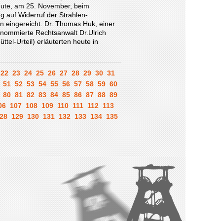
heute, am 25. November, beim
 auf Widerruf der Strahlen-
 eingereicht. Dr. Thomas Huk, einer
renommierte Rechtsanwalt Dr.Ulrich
el-Urteil) erläuterten heute in
22
23
24
25
26
27
28
29
30
31
51
52
53
54
55
56
57
58
59
60
80
81
82
83
84
85
86
87
88
89
06
107
108
109
110
111
112
113
28
129
130
131
132
133
134
135