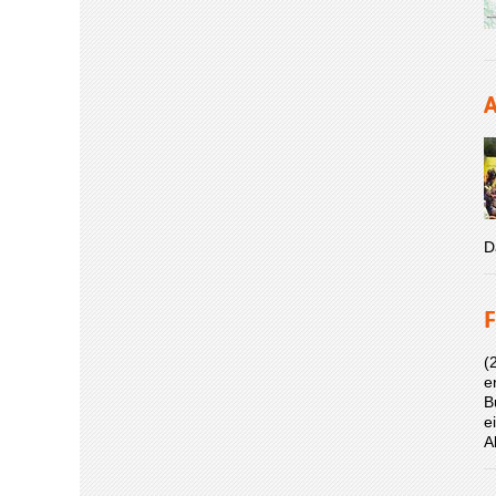
A
D
F
(
e
B
e
A