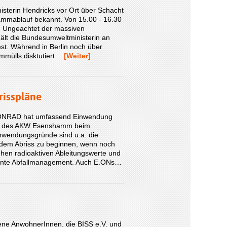
isterin Hendricks vor Ort über Schacht
ammablauf bekannt. Von 15.00 - 16.30
n. Ungeachtet der massiven
ält die Bundesumweltministerin an
t. Während in Berlin noch über
ommülls disktutiert…
[Weiter]
isspläne
 KONRAD hat umfassend Einwendung
iss des AKW Esenshamm beim
nwendungsgründe sind u.a. die
 dem Abriss zu beginnen, wenn noch
en radioaktiven Ableitungswerte und
lante Abfallmanagement. Auch E.ONs…
ffene AnwohnerInnen, die BISS e.V. und