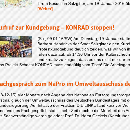
ihrem Besuch in Salzgitter, am 19. Januar 2016 
[Weiter]
ufruf zur Kundgebung – KONRAD stoppen!
(So., 09.01.16/SW) Am Dienstag, 19. Januar statt
Barbara Hendricks der Stadt Salzgitter einen Kurz
Protestkundgebung deutlich zeigen, was wir von 
rufen dazu auf, ab 14.30 Uhr vor der Kulturscheune
und kreativ zu zeigen, dass es uns nicht nur daru
as Projekt Schacht KONRAD muss endgültig vom Tisch! Die Arbeitsg
achgespräch zum NaPro im Umweltausschuss de
28-12-15) Vier Monate nach Abgabe des Nationalen Entsorgungsprogram
rstmalig auch der Umweltausschuss des Deutschen Bundestages mit d
undesregierung. Auf Intiative der Fraktion DIE LINKE fand kurz vor We
instündiges Fachgespräch statt - mehr Zeit mochte die Mehrheit des A
ls Sachverständige waren geladen: Prof. Dr. Horst Geckeis (Karslruher 