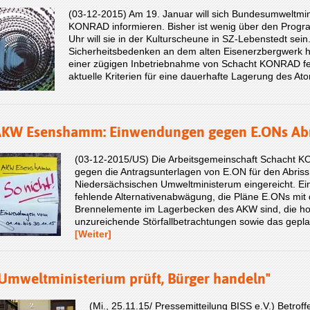
(03-12-2015) Am 19. Januar will sich Bundesumweltmin
KONRAD informieren. Bisher ist wenig über den Progr
Uhr will sie in der Kulturscheune in SZ-Lebenstedt sei
Sicherheitsbedenken an dem alten Eisenerzbergwerk h
einer zügigen Inbetriebnahme von Schacht KONRAD fes
aktuelle Kriterien für eine dauerhafte Lagerung des At
KW Esenshamm: Einwendungen gegen E.ONs Abr
(03-12-2015/US) Die Arbeitsgemeinschaft Schacht
gegen die Antragsunterlagen von E.ON für den Abr
Niedersächsischen Umweltministerum eingereicht. Ei
fehlende Alternativenabwägung, die Pläne E.ONs mit
Brennelemente im Lagerbecken des AKW sind, die hoh
unzureichende Störfallbetrachtungen sowie das gep
[Weiter]
Umweltministerium prüft, Bürger handeln"
(Mi., 25.11.15/ Pressemitteilung BISS e.V.) Betro