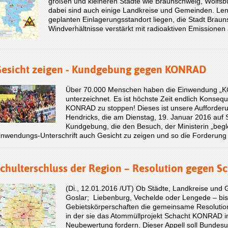
großen und kleineren Städte wie Braunschweig, Wolfsbu
dabei sind auch einige Landkreise und Gemeinden. Len
geplanten Einlagerungsstandort liegen, die Stadt Braun
Windverhältnisse verstärkt mit radioaktiven Emissione
esicht zeigen - Kundgebung gegen KONRAD
Über 70.000 Menschen haben die Einwendung „KO
unterzeichnet. Es ist höchste Zeit endlich Konse
KONRAD zu stoppen! Dieses ist unsere Aufforderu
Hendricks, die am Dienstag, 19. Januar 2016 auf Sti
Kundgebung, die den Besuch, der Ministerin „begle
inwendungs-Unterschrift auch Gesicht zu zeigen und so die Forderung 
chulterschluss der Region – Resolution gegen S
(Di., 12.01.2016 /UT) Ob Städte, Landkreise un
Goslar; Liebenburg, Vechelde oder Lengede – bis
Gebietskörperschaften die gemeinsame Resolution
in der sie das Atommüllprojekt Schacht KONRAD in
Neubewertung fordern. Dieser Appell soll Bundesu