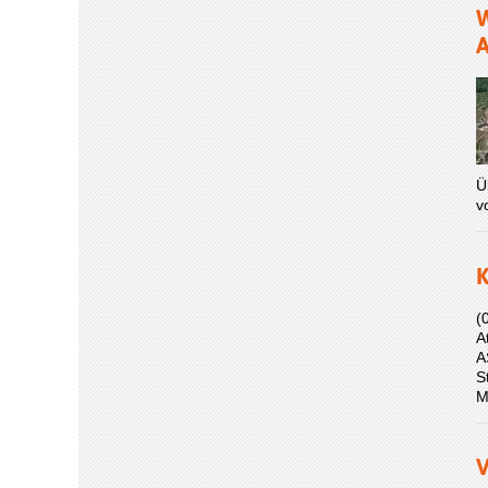
W
A
Ü
v
K
(
A
A
S
M
V