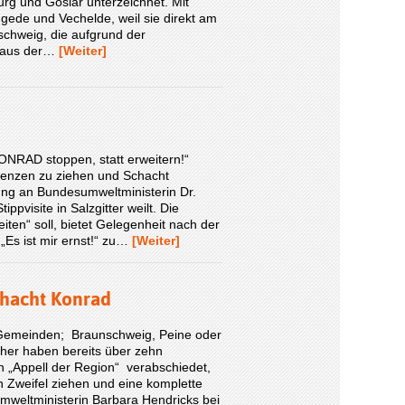
rg und Goslar unterzeichnet. Mit
gede und Vechelde, weil sie direkt am
schweig, die aufgrund der
n aus der…
[Weiter]
NRAD stoppen, statt erweitern!“
quenzen zu ziehen und Schacht
ng an Bundesumweltministerin Dr.
ppvisite in Salzgitter weilt. Die
iten“ soll, bietet Gelegenheit nach der
„Es ist mir ernst!“ zu…
[Weiter]
chacht Konrad
d Gemeinden; Braunschweig, Peine oder
her haben bereits über zehn
 „Appell der Region“ verabschiedet,
 Zweifel ziehen und eine komplette
mweltministerin Barbara Hendricks bei