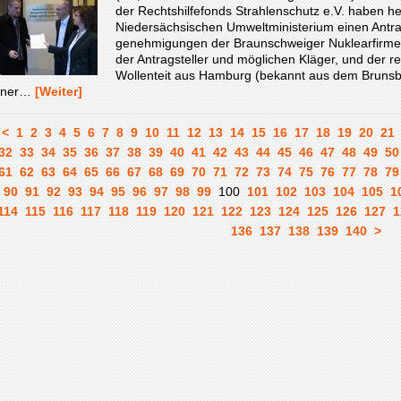
der Rechtshilfefonds Strahlenschutz e.V. haben 
Niedersächsischen Umweltministerium einen Antrag
genehmigungen der Braunschweiger Nuklearfirmen
der Antragsteller und möglichen Kläger, und der 
Wollenteit aus Hamburg (bekannt aus dem Brunsbütt
iner…
[Weiter]
<
1
2
3
4
5
6
7
8
9
10
11
12
13
14
15
16
17
18
19
20
21
32
33
34
35
36
37
38
39
40
41
42
43
44
45
46
47
48
49
50
61
62
63
64
65
66
67
68
69
70
71
72
73
74
75
76
77
78
79
90
91
92
93
94
95
96
97
98
99
100
101
102
103
104
105
1
114
115
116
117
118
119
120
121
122
123
124
125
126
127
1
136
137
138
139
140
>