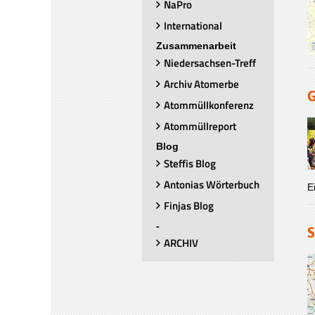
NaPro
International
Zusammenarbeit
Niedersachsen-Treff
Archiv Atomerbe
G
Atommüllkonferenz
Atommüllreport
Blog
Steffis Blog
Antonias Wörterbuch
E
Finjas Blog
-
S
ARCHIV