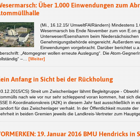
esermarsch: Über 1.000 Einwendungen zum Abr
tommüllhalle
(Mi., 16.12.15/ UmweltFAIRändern) Mindestens 1.
Wesermarsch bis Ende November zum von E.on g
Unterweser/Esenshamm beim Niedersächsischen 
Genehmigungsbehörde eingereicht. Außerdem wurde
Einwendungen vorgebracht. Darüber berichtet u.a.
berschrift: „Atomgegner wollen erneute Auslegung“. Die Atom-GegnerInn
ollständig“ –…
[Weiter]
ein Anfang in Sicht bei der Rückholung
03.12.2015/CS) Streit um Zwischenlager lähmt Begleitgruppe - Obwohl
tommülls nach wie vor nur sehr schleppend voran kommen, hat sich die
SSE II-Koordinationskreis (A2K) in diesem Jahr fast ausschließlich in 
tandort für das Zwischenlager verhakt. In der Öffentlichkeit musste der
ehrheit in beiden Gremien jeweils die Landkreis-Vertreter zum Haup
ORMERKEN: 19. Januar 2016 BMU Hendricks in Sa