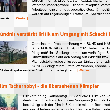
wurden Thomas Erbe, Carsten Kawka, Marianne 
Westphal wiedergewählt. Dieser fünfköpfige Vorst
Arbeitsgemeinschaft das operative Geschäft, poli
werden auf regelmäßigen Treffen im „Koordination
iner Art…
[Weiter]
ündnis verstärkt Kritik am Umgang mit Schach
Gemeinsame Presseerklärung von BUND und NABU
Schacht KONRAD Am 15. April 2024 haben die 
fristgemäß ihre Stellungnahme zum vorläufigen B
Umweltministers auf den Antrag auf Widerruf bz
Planfeststellungsbeschlusses zur Einlagerung radi
KONRAD eingereicht. Petra Wassmann, Konrad-B
Mit der Abgabe unserer Stellungnahme liegt der…
[Weiter]
ilm Tschernobyl - die übersehenen Kämpfer
Filmvorführung: Donnerstag, 25. April 2024. Film von Emi
deutschen Untertiteln. Nach dem Vorspann (Original-Do
beschäftigt sich der Film in 3 Kapiteln mit den Tscherno
eingesetzt haben um eine noch schlimmere Katastrophe 