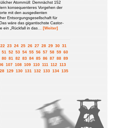
 Jülicher Atommüll: Demnächst 152
ordern konsequenteres Vorgehen der
orte mit den ausgedienten
her Entsorgungsgesellschaft für
Das wäre das gigantischste Castor-
e ein „Rückfall in das…
[Weiter]
22
23
24
25
26
27
28
29
30
31
51
52
53
54
55
56
57
58
59
60
80
81
82
83
84
85
86
87
88
89
06
107
108
109
110
111
112
113
28
129
130
131
132
133
134
135