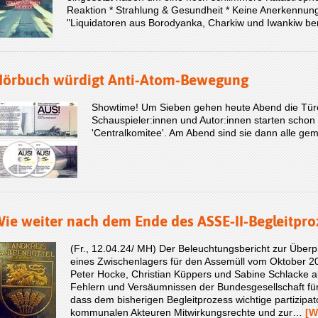
Reaktion * Strahlung & Gesundheit * Keine Anerkennung.
"Liquidatoren aus Borodyanka, Charkiw und Iwankiw be
örbuch würdigt Anti-Atom-Bewegung
Showtime! Um Sieben gehen heute Abend die Tür
Schauspieler:innen und Autor:innen starten scho
'Centralkomitee'. Am Abend sind sie dann alle g
ie weiter nach dem Ende des ASSE-II-Begleitpro
(Fr., 12.04.24/ MH) Der Beleuchtungsbericht zur Über
eines Zwischenlagers für den Assemüll vom Oktober 20
Peter Hocke, Christian Küppers und Sabine Schlacke a
Fehlern und Versäumnissen der Bundesgesellschaft für
dass dem bisherigen Begleitprozess wichtige partizipat
kommunalen Akteuren Mitwirkungsrechte und zur…
[W