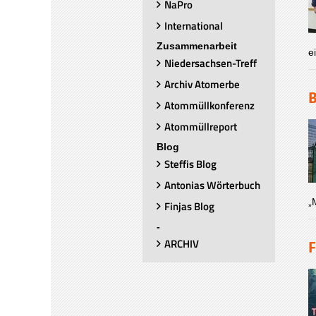
NaPro
International
Zusammenarbeit
e
Niedersachsen-Treff
Archiv Atomerbe
B
Atommüllkonferenz
Atommüllreport
Blog
Steffis Blog
Antonias Wörterbuch
„
Finjas Blog
-
ARCHIV
F