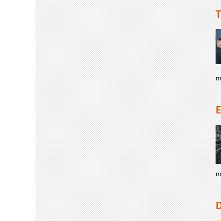
T
m
E
n
D