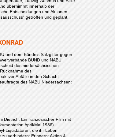
Neugebauer, Ludwig Wasmus und Silke
and übernimmt innerhalb der
tische Entscheidungen und Aktionen
sausschuss“ getroffen und geplant,
t KONRAD
 und dem Bündnis Salzgitter gegen
Umweltverbände BUND und NABU
escheid des niedersächsischen
w. Rücknahme des
oaktiver Abfälle in den Schacht
eauftragte des NABU Niedersachsen:
 Dietrich. Ein französischer Film mit
kumentation April/Mai 1986)
byl-Liquidatoren, die ihr Leben
zu verhindern: Erinnern: Aktion &