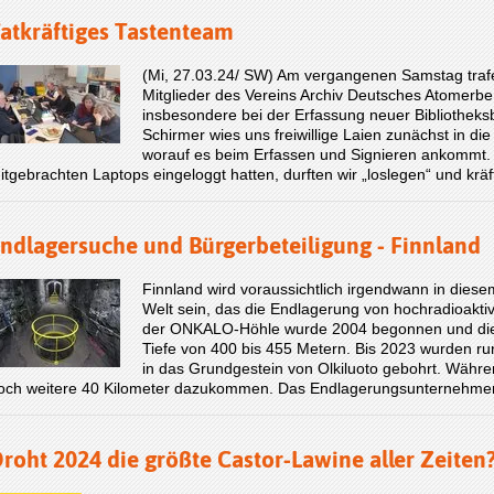
atkräftiges Tastenteam
(Mi, 27.03.24/ SW) Am vergangenen Samstag trafe
Mitglieder des Vereins Archiv Deutsches Atomerbe - 
insbesondere bei der Erfassung neuer Bibliotheks
Schirmer wies uns freiwillige Laien zunächst in die 
worauf es beim Erfassen und Signieren ankommt
itgebrachten Laptops eingeloggt hatten, durften wir „loslegen“ und krä
ndlagersuche und Bürgerbeteiligung - Finnland
Finnland wird voraussichtlich irgendwann in diese
Welt sein, das die Endlagerung von hochradioakti
der ONKALO-Höhle wurde 2004 begonnen und die 
Tiefe von 400 bis 455 Metern. Bis 2023 wurden ru
in das Grundgestein von Olkiluoto gebohrt. Wäh
och weitere 40 Kilometer dazukommen. Das Endlagerungsunternehme
roht 2024 die größte Castor-Lawine aller Zeiten