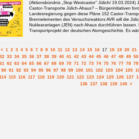
(Aktionsbündnis „Stop Westcastor“ Jülich/ 19.03.2024)
Castor-Transporte Jülich-Ahaus? ‒ Bürgerinitiativen f
Landesregierung gegen diese Pläne 152 Castor-Transp
Brennelementen des Versuchsreaktors AVR will die Jülic
Nuklearanlagen (JEN) nach Ahaus durchführen lassen. 
Transportprojekt der deutschen Atomgeschichte. Es wär
<
1
2
3
4
5
6
7
8
9
10
11
12
13
14
15
16
17
18
19
20
21
32
33
34
35
36
37
38
39
40
41
42
43
44
45
46
47
48
49
50
61
62
63
64
65
66
67
68
69
70
71
72
73
74
75
76
77
78
79
90
91
92
93
94
95
96
97
98
99
100
101
102
103
104
105
1
114
115
116
117
118
119
120
121
122
123
124
125
126
127
1
136
137
138
139
140
>