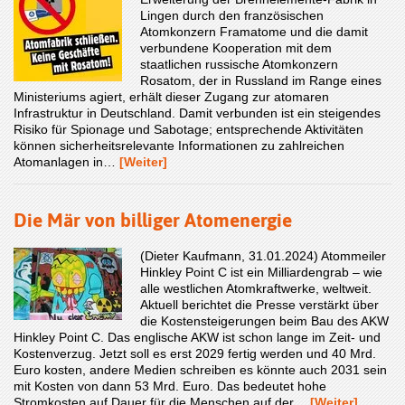
Lingen durch den französischen
Atomkonzern Framatome und die damit
verbundene Kooperation mit dem
staatlichen russische Atomkonzern
Rosatom, der in Russland im Range eines
Ministeriums agiert, erhält dieser Zugang zur atomaren
Infrastruktur in Deutschland. Damit verbunden ist ein steigendes
Risiko für Spionage und Sabotage; entsprechende Aktivitäten
können sicherheitsrelevante Informationen zu zahlreichen
Atomanlagen in…
[Weiter]
Die Mär von billiger Atomenergie
(Dieter Kaufmann, 31.01.2024) Atommeiler
Hinkley Point C ist ein Milliardengrab – wie
alle westlichen Atomkraftwerke, weltweit.
Aktuell berichtet die Presse verstärkt über
die Kostensteigerungen beim Bau des AKW
Hinkley Point C. Das englische AKW ist schon lange im Zeit- und
Kostenverzug. Jetzt soll es erst 2029 fertig werden und 40 Mrd.
Euro kosten, andere Medien schreiben es könnte auch 2031 sein
mit Kosten von dann 53 Mrd. Euro. Das bedeutet hohe
Stromkosten auf Dauer für die Menschen auf der…
[Weiter]