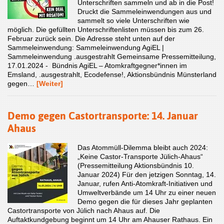
Unterschriften sammeln und ab in die Post!
Druckt die Sammeleinwendungen aus und
sammelt so viele Unterschriften wie
möglich. Die gefüllten Unterschriftenlisten müssen bis zum 26.
Februar zurück sein. Die Adresse steht unten auf der
Sammeleinwendung: Sammeleinwendung AgiEL |
Sammeleinwendung .ausgestrahlt Gemeinsame Pressemitteilung,
17.01.2024 - Bündnis AgiEL – Atomkraftgegner*innen im
Emsland, .ausgestrahlt, Ecodefense!, Aktionsbündnis Münsterland
gegen…
[Weiter]
Demo gegen Castortransporte: 14. Januar
Ahaus
Das Atommüll-Dilemma bleibt auch 2024:
„Keine Castor-Transporte Jülich-Ahaus“
(Pressemitteilung Aktionsbündnis 10.
Januar 2024) Für den jetzigen Sonntag, 14.
Januar, rufen Anti-Atomkraft-Initiativen und
Umweltverbände um 14 Uhr zu einer neuen
Demo gegen die für dieses Jahr geplanten
Castortransporte von Jülich nach Ahaus auf. Die
Auftaktkundgebung beginnt um 14 Uhr am Ahauser Rathaus. Ein