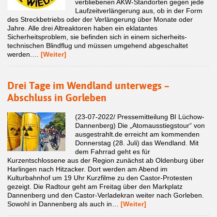
verbliebenen AKW-Standorten gegen jede
Laufzeitverlängerung aus, ob in der Form
des Streckbetriebs oder der Verlängerung über Monate oder
Jahre. Alle drei Altreaktoren haben ein eklatantes
Sicherheitsproblem, sie befinden sich in einem sicherheits-
technischen Blindflug und müssen umgehend abgeschaltet
werden.…
[Weiter]
Drei Tage im Wendland unterwegs –
Abschluss in Gorleben
(23-07-2022/ Pressemitteilung BI Lüchow-
Dannenberg) Die „Atomausstiegstour“ von
ausgestrahlt.de erreicht am kommenden
Donnerstag (28. Juli) das Wendland. Mit
dem Fahrrad geht es für
Kurzentschlossene aus der Region zunächst ab Oldenburg über
Harlingen nach Hitzacker. Dort werden am Abend im
Kulturbahnhof um 19 Uhr Kurzfilme zu den Castor-Protesten
gezeigt. Die Radtour geht am Freitag über den Markplatz
Dannenberg und den Castor-Verladekran weiter nach Gorleben.
Sowohl in Dannenberg als auch in…
[Weiter]