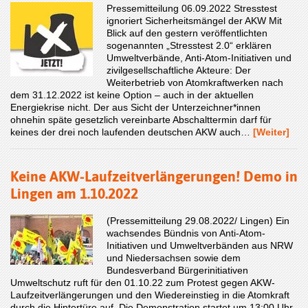
Pressemitteilung 06.09.2022 Stresstest
ignoriert Sicherheitsmängel der AKW Mit
Blick auf den gestern veröffentlichten
sogenannten „Stresstest 2.0“ erklären
Umweltverbände, Anti-Atom-Initiativen und
zivilgesellschaftliche Akteure: Der
Weiterbetrieb von Atomkraftwerken nach
dem 31.12.2022 ist keine Option – auch in der aktuellen
Energiekrise nicht. Der aus Sicht der Unterzeichner*innen
ohnehin späte gesetzlich vereinbarte Abschalttermin darf für
keines der drei noch laufenden deutschen AKW auch…
[Weiter]
Keine AKW-Laufzeitverlängerungen! Demo in
Lingen am 1.10.2022
(Pressemitteilung 29.08.2022/ Lingen) Ein
wachsendes Bündnis von Anti-Atom-
Initiativen und Umweltverbänden aus NRW
und Niedersachsen sowie dem
Bundesverband Bürgerinitiativen
Umweltschutz ruft für den 01.10.22 zum Protest gegen AKW-
Laufzeitverlängerungen und den Wiedereinstieg in die Atomkraft
durch die Hintertüre auf. Die Demonstration startet um 13:00 Uhr