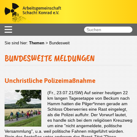
Sie sind hier:
Themen
>
Bundesweit
BUNDESWEITE MELDUNGEN
Unchristliche Polizeimaßnahme
(Fr., 23.07.21/SW) Auf seiner heutigen 22
km langen Tagesetappe von Beckum nach
Hamm hatten die Pilger*innen gerade am
Schloss Oberwerries eine Rast eingelegt,
als die Polizei auffuhr. Der Vorwurf lautet,
es handle sich bei dem religiösen Kreuzweg
um eine "nicht angemeldete, politische
Versammlung", u.a. weil politische Fahnen mitgeführt würden.
Stein des Anstoßes unter anderem das Papst-Zitat "Diese