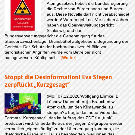
Atomgesetzes hebelt die Bundesregierung
die Rechte von Bürgerinnen und Bürger
aus. Diese Novelle darf nicht verabschiedet
werden! Worum geht es: Vor sieben Jahren
haben das Oberverwaltungsgericht
Schleswig und das
Bundesverwaltungsgericht die Genehmigung für das
Standortzwischenlager Brunsbüttel aufgehoben. Begründung der
Gerichte: Der Schutz der hochradioaktiven Abfälle vor
terroristischen Angriffen wurde vom Betreiber nicht
nachgewiesen. Künftig soll…
[Weiter]
Stoppt die Desinformation! Eva Stegen
zerpflückt „Kurzgesagt“
(Mo., 07.12.2020/Wolfgang Ehmke, BI
Lüchow-Dannenberg) »Brauchen wir
Atomkraft, um den Klimawandel zu
stoppen?« fragte das neue Video des
Formats „Kurzgesagt“, das im Auftrag des ZDF für „funk“
produziert wird. Unbedarfte aus der jungen Zielgruppe werden
vermutlich „eigenständig“ zu der Überzeugung kommen, die
rhetorische Frage mit „Ja“ zu beantworten, weil ihnen das