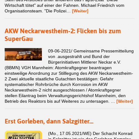
Wirtschaft tötet" auf einer der Fahnen. Michael Friedrich vom
Organisationsteam. "Die Polizei…
[Weiter]
AKW Neckarwestheim-2: Flicken bis zum
SuperGau
09-06-2021/ Gemeinsame Pressemitteilung
von .ausgestrahlt und Bund der
Bürgerinitiativen Mittlerer Neckar e.V.
(BBMN) VGH Mannheim: Atomkraftgegner beantragen
einstweilige Anordnung zur Stilllegung des AKW Neckarwestheim-
2 Zwei aktuelle staatliche Gutachten bestätigen: Gefahr
systematischer Rohrbrüche durch Korrosion im AKW
Neckarwestheim-2 nicht ausgeschlossen / Atomkraftgegner
stellen Eilantrag beim Verwaltungsgerichtshof Mannheim, den
Betrieb des Reaktors bis auf Weiteres zu untersagen. …
[Weiter]
Erst Gorleben, dann Salzgitter…
(Mo., 17.05.2021/WE) Der Schacht Konrad
in Salzgitter ist wie das Gorleben-Komplex