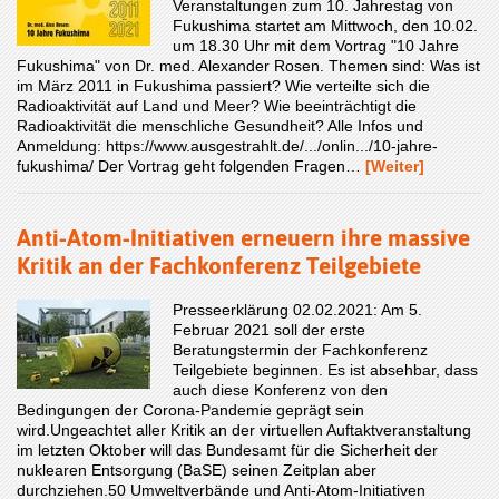
Veranstaltungen zum 10. Jahrestag von
Fukushima startet am Mittwoch, den 10.02.
um 18.30 Uhr mit dem Vortrag "10 Jahre
Fukushima" von Dr. med. Alexander Rosen. Themen sind: Was ist
im März 2011 in Fukushima passiert? Wie verteilte sich die
Radioaktivität auf Land und Meer? Wie beeinträchtigt die
Radioaktivität die menschliche Gesundheit? Alle Infos und
Anmeldung: https://www.ausgestrahlt.de/.../onlin.../10-jahre-
fukushima/ Der Vortrag geht folgenden Fragen…
[Weiter]
Anti-Atom-Initiativen erneuern ihre massive
Kritik an der Fachkonferenz Teilgebiete
Presseerklärung 02.02.2021: Am 5.
Februar 2021 soll der erste
Beratungstermin der Fachkonferenz
Teilgebiete beginnen. Es ist absehbar, dass
auch diese Konferenz von den
Bedingungen der Corona-Pandemie geprägt sein
wird.Ungeachtet aller Kritik an der virtuellen Auftaktveranstaltung
im letzten Oktober will das Bundesamt für die Sicherheit der
nuklearen Entsorgung (BaSE) seinen Zeitplan aber
durchziehen.50 Umweltverbände und Anti-Atom-Initiativen