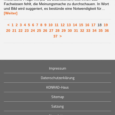
Fachwissen fehlt, die Meinungsmache zu durchschauen. In Wort
und Bild wird suggeriert, es bestünde eine Notwendigkeit für…
[Weiter]
<
1
2
3
4
5
6
7
8
9
10
11
12
13
14
15
16
17
18
19
20
21
22
23
24
25
26
27
28
29
30
31
32
33
34
35
36
37
>
Impressum
Datenschutzerklärung
KONRAD-Haus
Sitemap
Satzung