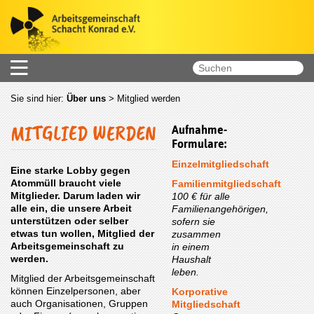
Sie sind hier:
Über uns
>
Mitglied werden
MITGLIED WERDEN
Aufnahme-
Formulare:
Einzelmitgliedschaft
Eine starke Lobby gegen
Atommüll braucht viele
Familienmitgliedschaft
Mitglieder. Darum laden wir
100 € für alle
alle ein, die unsere Arbeit
Familienangehörigen,
unterstützen oder selber
sofern sie
etwas tun wollen, Mitglied der
zusammen
Arbeitsgemeinschaft zu
in einem
werden.
Haushalt
leben.
Mitglied der Arbeitsgemeinschaft
können Einzelpersonen, aber
Korporative
auch Organisationen, Gruppen
Mitgliedschaft