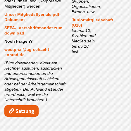
oder Firmen (sog. „korporative
Gruppen,
Mitglieder”) werden.
Organisationen,
Firmen, usw.
Unser Mitgliedsflyer als pdf-
Dokument
.
Juniormitgliedschaft
(U18)
SEPA-Lastschriftmandat zum
Einmal 10,-
download
€ zahlen und
Mitglied sein,
Noch Fragen?
bis du 18
westphal@ag-schacht-
bist.
konrad.de
(Bitte downloaden, direkt am
Rechner ausfüllen, ausdrucken
und unterschrieben an die
Arbeitsgemeinschaft schicken
oder bei der Arbeitsgemeinschaft
abgeben. Der Aufwand ist leider
erforderlich, weil wir die
Unterschrift brauchen.)
Satzung