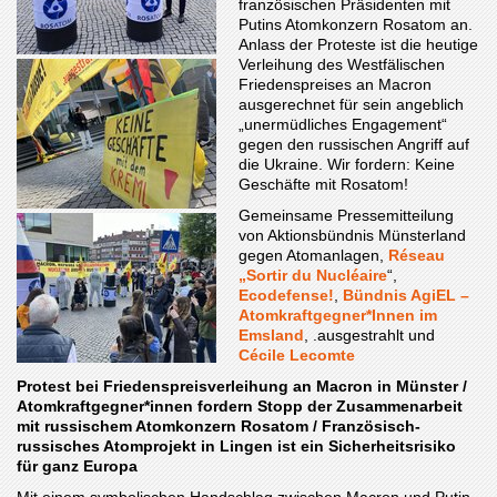
französischen Präsidenten mit
Putins Atomkonzern Rosatom an.
Anlass der Proteste ist die heutige
Verleihung des Westfälischen
Friedenspreises an Macron
ausgerechnet für sein angeblich
„unermüdliches Engagement“
gegen den russischen Angriff auf
die Ukraine. Wir fordern: Keine
Geschäfte mit Rosatom!
Gemeinsame Pressemitteilung
von Aktionsbündnis Münsterland
gegen Atomanlagen,
Réseau
„Sortir du Nucléaire
“,
Ecodefense!
,
Bündnis AgiEL –
Atomkraftgegner*Innen im
Emsland
, .ausgestrahlt und
Cécile Lecomte
Protest bei Friedenspreisverleihung an Macron in Münster /
Atomkraftgegner*innen fordern Stopp der Zusammenarbeit
mit russischem Atomkonzern Rosatom / Französisch-
russisches Atomprojekt in Lingen ist ein Sicherheitsrisiko
für ganz Europa