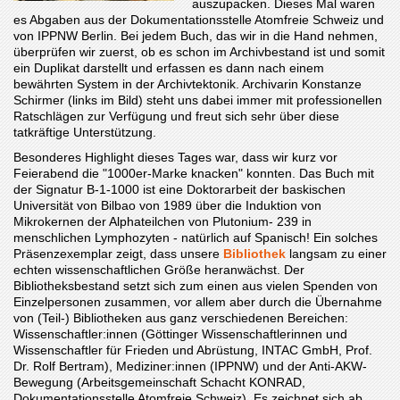
auszupacken. Dieses Mal waren
es Abgaben aus der Dokumentationsstelle Atomfreie Schweiz und
von IPPNW Berlin. Bei jedem Buch, das wir in die Hand nehmen,
überprüfen wir zuerst, ob es schon im Archivbestand ist und somit
ein Duplikat darstellt und erfassen es dann nach einem
bewährten System in der Archivtektonik. Archivarin Konstanze
Schirmer (links im Bild) steht uns dabei immer mit professionellen
Ratschlägen zur Verfügung und freut sich sehr über diese
tatkräftige Unterstützung.
Besonderes Highlight dieses Tages war, dass wir kurz vor
Feierabend die "1000er-Marke knacken" konnten. Das Buch mit
der Signatur B-1-1000 ist eine Doktorarbeit der baskischen
Universität von Bilbao von 1989 über die Induktion von
Mikrokernen der Alphateilchen von Plutonium- 239 in
menschlichen Lymphozyten - natürlich auf Spanisch! Ein solches
Präsenzexemplar zeigt, dass unsere
Bibliothek
langsam zu einer
echten wissenschaftlichen Größe heranwächst. Der
Bibliotheksbestand setzt sich zum einen aus vielen Spenden von
Einzelpersonen zusammen, vor allem aber durch die Übernahme
von (Teil-) Bibliotheken aus ganz verschiedenen Bereichen:
Wissenschaftler:innen (Göttinger Wissenschaftlerinnen und
Wissenschaftler für Frieden und Abrüstung, INTAC GmbH, Prof.
Dr. Rolf Bertram), Mediziner:innen (IPPNW) und der Anti-AKW-
Bewegung (Arbeitsgemeinschaft Schacht KONRAD,
Dokumentationsstelle Atomfreie Schweiz). Es zeichnet sich ab,