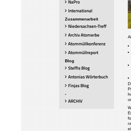
NaPro
International
Zusammenarbeit
Niedersachsen-Treff
Archiv Atomerbe
A
Atommüllkonferenz
Atommüllreport
Blog
Steffis Blog
Antonias Wörterbuch
D
Finjas Blog
P
-
h
u
ARCHIV
W
E
f
r
e