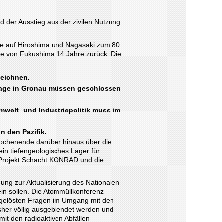
d der Ausstieg aus der zivilen Nutzung
e auf Hiroshima und Nagasaki zum 80.
phe von Fukushima 14 Jahre zurück. Die
zeichnen.
lage in Gronau müssen geschlossen
welt- und Industriepolitik muss im
 den Pazifik.
Wochenende darüber hinaus über die
ein tiefengeologisches Lager für
n Projekt Schacht KONRAD und die
ung zur Aktualisierung des Nationalen
in sollen. Die Atommüllkonferenz
ngelösten Fragen im Umgang mit den
sher völlig ausgeblendet werden und
t den radioaktiven Abfällen