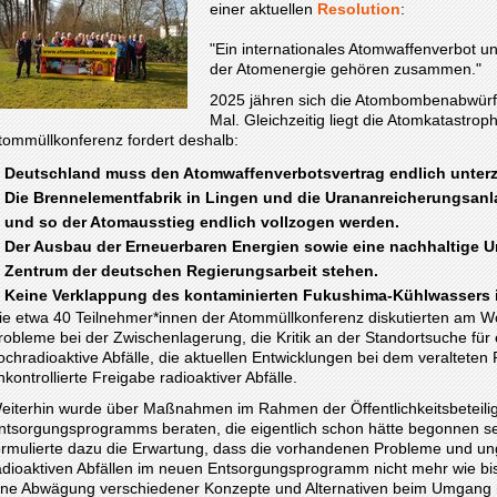
einer aktuellen
Resolution
:
"Ein internationales Atomwaffenverbot un
der Atomenergie gehören zusammen."
2025 jähren sich die Atombombenabwürf
Mal. Gleichzeitig liegt die Atomkatastro
tommüllkonferenz fordert deshalb:
Deutschland muss den Atomwaffenverbotsvertrag endlich unter
Die Brennelementfabrik in Lingen und die Urananreicherungsan
und so der Atomausstieg endlich vollzogen werden.
Der Ausbau der Erneuerbaren Energien sowie eine nachhaltige Um
Zentrum der deutschen Regierungsarbeit stehen.
Keine Verklappung des kontaminierten Fukushima-Kühlwassers in
ie etwa 40 Teilnehmer*innen der Atommüllkonferenz diskutierten am 
robleme bei der Zwischenlagerung, die Kritik an der Standortsuche für 
ochradioaktive Abfälle, die aktuellen Entwicklungen bei dem veraltete
nkontrollierte Freigabe radioaktiver Abfälle.
eiterhin wurde über Maßnahmen im Rahmen der Öffentlichkeitsbeteilig
ntsorgungsprogramms beraten, die eigentlich schon hätte begonnen se
ormulierte dazu die Erwartung, dass die vorhandenen Probleme und u
adioaktiven Abfällen im neuen Entsorgungsprogramm nicht mehr wie bi
ine Abwägung verschiedener Konzepte und Alternativen beim Umgang mi