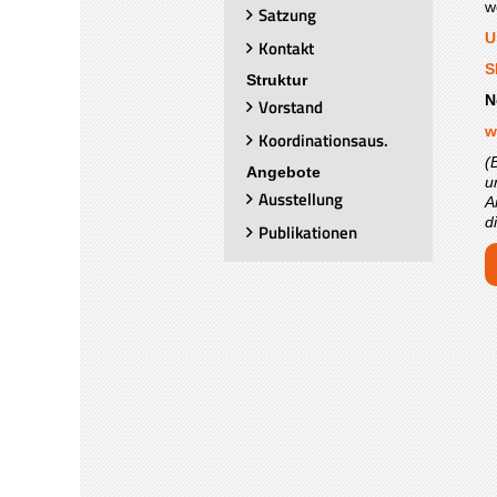
w
Satzung
U
Kontakt
S
Struktur
N
Vorstand
w
Koordinationsaus.
(
Angebote
u
Ausstellung
A
d
Publikationen