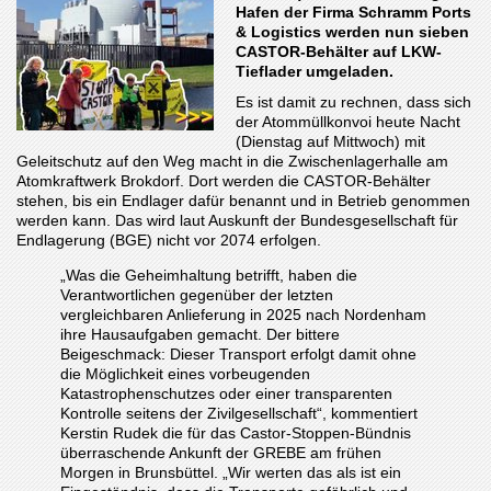
Hafen der Firma Schramm Ports
& Logistics werden nun sieben
CASTOR-Behälter auf LKW-
Tieflader umgeladen.
Es ist damit zu rechnen, dass sich
der Atommüllkonvoi heute Nacht
(Dienstag auf Mittwoch) mit
Geleitschutz auf den Weg macht in die Zwischenlagerhalle am
Atomkraftwerk Brokdorf. Dort werden die CASTOR-Behälter
stehen, bis ein Endlager dafür benannt und in Betrieb genommen
werden kann. Das wird laut Auskunft der Bundesgesellschaft für
Endlagerung (BGE) nicht vor 2074 erfolgen.
„Was die Geheimhaltung betrifft, haben die
Verantwortlichen gegenüber der letzten
vergleichbaren Anlieferung in 2025 nach Nordenham
ihre Hausaufgaben gemacht. Der bittere
Beigeschmack: Dieser Transport erfolgt damit ohne
die Möglichkeit eines vorbeugenden
Katastrophenschutzes oder einer transparenten
Kontrolle seitens der Zivilgesellschaft“, kommentiert
Kerstin Rudek die für das Castor-Stoppen-Bündnis
überraschende Ankunft der GREBE am frühen
Morgen in Brunsbüttel. „Wir werten das als ist ein