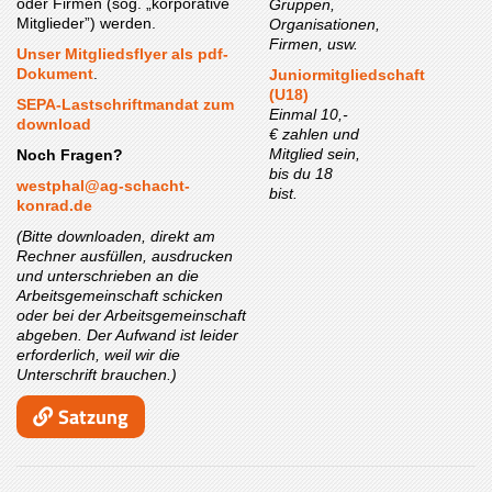
oder Firmen (sog. „korporative
Gruppen,
Mitglieder”) werden.
Organisationen,
Firmen, usw.
Unser Mitgliedsflyer als pdf-
Dokument
.
Juniormitgliedschaft
(U18)
SEPA-Lastschriftmandat zum
Einmal 10,-
download
€ zahlen und
Mitglied sein,
Noch Fragen?
bis du 18
westphal@ag-schacht-
bist.
konrad.de
(Bitte downloaden, direkt am
Rechner ausfüllen, ausdrucken
und unterschrieben an die
Arbeitsgemeinschaft schicken
oder bei der Arbeitsgemeinschaft
abgeben. Der Aufwand ist leider
erforderlich, weil wir die
Unterschrift brauchen.)
Satzung