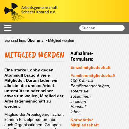
Sie sind hier:
Über uns
>
Mitglied werden
MITGLIED WERDEN
Aufnahme-
Formulare:
Einzelmitgliedschaft
Eine starke Lobby gegen
Atommüll braucht viele
Familienmitgliedschaft
Mitglieder. Darum laden wir
100 € für alle
alle ein, die unsere Arbeit
Familienangehörigen,
unterstützen oder selber
sofern sie
etwas tun wollen, Mitglied der
zusammen
Arbeitsgemeinschaft zu
in einem
werden.
Haushalt
leben.
Mitglied der Arbeitsgemeinschaft
können Einzelpersonen, aber
Korporative
auch Organisationen, Gruppen
Mitgliedschaft