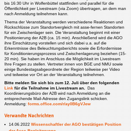
bis 16:30 Uhr in Wolfenbüttel stattfinden und parallel für die
Öffentlichkeit per Livestream (via Zoom) übertragen, an dem man
nach Anmeldung teilnehmen kann.
Thema der Veranstaltung werden verschiedene Reaktionen und
Rückschlüsse zum Standortvergleich mit asse-fernen Standorten
für ein Zwischenlager sein. Die Veranstaltung beginnt mit einer
Positionierung der A2B (ca. 15 min). Anschließend wird die AGO
ihre Einschätzung vorstellen und sich dabei u.a. auf die
Erkenntnisse des Beleuchtungsberichts sowie die Erfordernisse
für Konditionierungsprozess und Zwischenlagerung beziehen (15-
20 min). Sie haben im Anschluss die Möglichkeit im Livestream
Ihre Fragen zu stellen. Vertreter:innen von BGE und NMU sowie
einige Bundestagsabgeordnete der Region teilweise per Video
und teilweise vor Ort an der Veranstaltung teilnehmen.
Bitte melden Sie sich bis zum 12. Juli über den folgenden
Link
für die Teilnahme im Livestream an.
Das
Koordinierungsbüro der A2B wird nach Anmeldung an die
entsprechende Mail-Adresse den Zugangslink schicken.
Anmeldung:
forms.office.com/r/ay0B6gVJew
Verwandte Nachrichten
14.06.2022
Wissenschaftler der AGO bestätigen Position
der Asse-Begleitgruppe