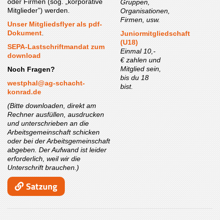
oder Firmen (sog. „korporative
Gruppen,
Mitglieder”) werden.
Organisationen,
Firmen, usw.
Unser Mitgliedsflyer als pdf-
Dokument
.
Juniormitgliedschaft
(U18)
SEPA-Lastschriftmandat zum
Einmal 10,-
download
€ zahlen und
Mitglied sein,
Noch Fragen?
bis du 18
westphal@ag-schacht-
bist.
konrad.de
(Bitte downloaden, direkt am
Rechner ausfüllen, ausdrucken
und unterschrieben an die
Arbeitsgemeinschaft schicken
oder bei der Arbeitsgemeinschaft
abgeben. Der Aufwand ist leider
erforderlich, weil wir die
Unterschrift brauchen.)
Satzung