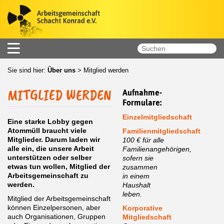
Sie sind hier:
Über uns
>
Mitglied werden
MITGLIED WERDEN
Aufnahme-
Formulare:
Einzelmitgliedschaft
Eine starke Lobby gegen
Atommüll braucht viele
Familienmitgliedschaft
Mitglieder. Darum laden wir
100 € für alle
alle ein, die unsere Arbeit
Familienangehörigen,
unterstützen oder selber
sofern sie
etwas tun wollen, Mitglied der
zusammen
Arbeitsgemeinschaft zu
in einem
werden.
Haushalt
leben.
Mitglied der Arbeitsgemeinschaft
können Einzelpersonen, aber
Korporative
auch Organisationen, Gruppen
Mitgliedschaft