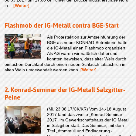
08.09.2017 um 17.00 Uhr unter der Brücke Industriestraße Nord
in…
[Weiter]
Flashmob der IG-Metall contra BGE-Start
Als Protestaktion zur Amtseinführung der
BGE als neuer KONRAD-Betreiberin hatte
die IG-Metall einen Flashmob organisiert.
Als AG waren wir natürlich dabei und
konnten beweisen, dass alter Wein durch
einfachen Durchlauf durch einen neuen Schlauch tatsächlich in
alten Wein umgewandelt werden kann.
[Weiter]
2. Konrad-Seminar der IG-Metall Salzgitter-
Peine
(Mi.,23.08.17/CK/KR) Vom 14.-18.August
2017 fand das zweite „Konrad-Seminar
2017“ im Gewerkschaftshaus der IG Metall
in Salzgitter statt. Das Seminar, mit dem
Titel „Atommüll und Endlagerung -