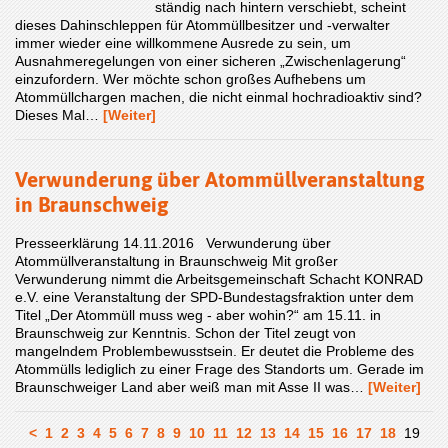
ständig nach hintern verschiebt, scheint
dieses Dahinschleppen für Atommüllbesitzer und -verwalter
immer wieder eine willkommene Ausrede zu sein, um
Ausnahmeregelungen von einer sicheren „Zwischenlagerung“
einzufordern. Wer möchte schon großes Aufhebens um
Atommüllchargen machen, die nicht einmal hochradioaktiv sind?
Dieses Mal…
[Weiter]
Verwunderung über Atommüllveranstaltung
in Braunschweig
Presseerklärung 14.11.2016 Verwunderung über
Atommüllveranstaltung in Braunschweig Mit großer
Verwunderung nimmt die Arbeitsgemeinschaft Schacht KONRAD
e.V. eine Veranstaltung der SPD-Bundestagsfraktion unter dem
Titel „Der Atommüll muss weg - aber wohin?“ am 15.11. in
Braunschweig zur Kenntnis. Schon der Titel zeugt von
mangelndem Problembewusstsein. Er deutet die Probleme des
Atommülls lediglich zu einer Frage des Standorts um. Gerade im
Braunschweiger Land aber weiß man mit Asse II was…
[Weiter]
<
1
2
3
4
5
6
7
8
9
10
11
12
13
14
15
16
17
18
19