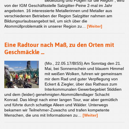
Bedeutung und Folgen für die Region“, wird
von der IGM Geschäftsstelle Salzgitter-Peine 2-mal im Jahr
angeboten. 16 interessierte Metallerinnen und Metaller aus
verschiedenen Betrieben der Region Salzgitter nahmen am
Bildungsurlaubsangebot teil, um sich über die
Atommüllproblematik in unserer Region zu…
[Weiter]
Eine Radtour nach Maß, zu den Orten mit
Geschmäckle ...
(Mo., 22.05.17/BISS) Am Sonntag den 21.
Mai, bei Sonnenschein und blauem Himmel
mit weißen Wolken, fuhren wir gemeinsam
mir dem Rad und guter Verpflegung von
Eckert & Ziegler, über das Rathaus zum
Interkommunalen Gewerbegebiet Stiddien
und dem (leider) genehmigten Atommüllendlager Schacht
Konrad. Das klingt nach einer langen Tour, war aber gemütlich
und führte durch schattige Alleen und Wälder. Unterwegs
bekamen wir Teilnehmer-Zuwachs und trafen kompetente
Menschen, die uns mit Informationen zu…
[Weiter]