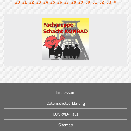
20
21
22
23
24
25
26
27
28
29
30
31
32
33
>
Impressum
Datenschutzerklärung
KONRAD-Haus
Sitemap