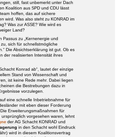
gen, still, fast unbemerkt unter Dach
ßen Koalition aus SPD und CDU lässt
team hoffen, das auf sichere
en wird. Was also steht zu KONRAD im
rag? Was zur ASSE? Wie wird es
weiger Land?
nen Passus zu „Kernenergie und
zu, sich für schnellstmögliche
“ Die Absichtserklärung ist gut. Ob es
der realisierten Intensität ihres
hacht Konrad ab“, lautet der einzige
ellem Stand von Wissenschaft und
aren, ist keine Rede mehr. Dabei liegen
scheinen die Bestrebungen dazu in
e Ergebnisse vorzulegen.
 auf eine schnelle Inbetriebnahme für
esländer mit eben dieser Forderung
 Die Erweiterungsmaßnahmen für
ursprünglich vorgesehen waren, lehnt
gne
der AG Schacht KONRAD und
lagerung
in den Schacht wohl Eindruck
hr) wird in diesem Koalitionsvertrag