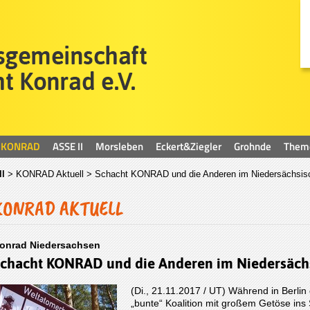
KONRAD
ASSE II
Morsleben
Eckert&Ziegler
Grohnde
Them
l
>
KONRAD Aktuell
> Schacht KONRAD und die Anderen im Niedersächsisch
KONRAD AKTUELL
onrad Niedersachsen
chacht KONRAD und die Anderen im Niedersächs
(Di., 21.11.2017 / UT) Während in Berli
„bunte“ Koalition mit großem Getöse ins