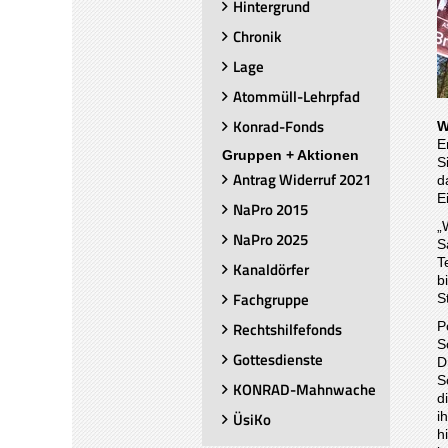
Hintergrund
Chronik
Lage
Atommüll-Lehrpfad
Konrad-Fonds
W
E
Gruppen + Aktionen
S
Antrag Widerruf 2021
d
E
NaPro 2015
„
NaPro 2025
S
T
Kanaldörfer
b
Fachgruppe
S
P
Rechtshilfefonds
S
Gottesdienste
D
S
KONRAD-Mahnwache
d
i
ÜsiKo
h