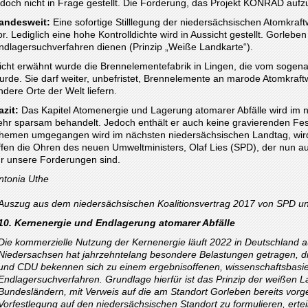
edoch nicht in Frage gestellt. Die Forderung, das Projekt KONRAD au
andesweit:
Eine sofortige Stilllegung der niedersächsischen Atomkraftw
or. Lediglich eine hohe Kontrolldichte wird in Aussicht gestellt. Gorleben
ndlagersuchverfahren dienen (Prinzip „Weiße Landkarte“).
icht erwähnt wurde die Brennelementefabrik in Lingen, die vom sog
urde. Sie darf weiter, unbefristet, Brennelemente an marode Atomkraft
ndere Orte der Welt liefern.
azit:
Das Kapitel Atomenergie und Lagerung atomarer Abfälle wird im n
ehr sparsam behandelt. Jedoch enthält er auch keine gravierenden Fe
hemen umgegangen wird im nächsten niedersächsischen Landtag, wi
ffen die Ohren des neuen Umweltministers, Olaf Lies (SPD), der nun au
ür unsere Forderungen sind.
ntonia Uthe
Auszug aus dem niedersächsischen Koalitionsvertrag 2017 von SPD u
10. Kernenergie und Endlagerung atomarer Abfälle
Die kommerzielle Nutzung der Kernenergie läuft 2022 in Deutschland a
Niedersachsen hat jahrzehntelang besondere Belastungen getragen, di
und CDU bekennen sich zu einem ergebnisoffenen, wissenschaftsbasie
Endlagersuchverfahren. Grundlage hierfür ist das Prinzip der weißen 
Bundesländern, mit Verweis auf die am Standort Gorleben bereits vor
Vorfestlegung auf den niedersächsischen Standort zu formulieren, ertei