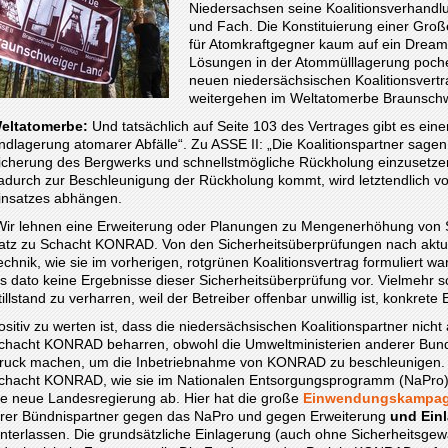
Niedersachsen seine Koalitionsverhandlun
und Fach. Die Konstituierung einer Gro
für Atomkraftgegner kaum auf ein Dream
Lösungen in der Atommülllagerung poch
neuen niedersächsischen Koalitionsvert
weitergehen im Weltatomerbe Braunsch
eltatomerbe:
Und tatsächlich auf Seite 103 des Vertrages gibt es ei
ndlagerung atomarer Abfälle“. Zu ASSE II: „Die Koalitionspartner sagen 
icherung des Bergwerks und schnellstmögliche Rückholung einzusetzen.
adurch zur Beschleunigung der Rückholung kommt, wird letztendlich von 
insatzes abhängen.
Wir lehnen eine Erweiterung oder Planungen zu Mengenerhöhung von Sc
atz zu Schacht KONRAD. Von den Sicherheitsüberprüfungen nach aktu
echnik, wie sie im vorherigen, rotgrünen Koalitionsvertrag formuliert w
is dato keine Ergebnisse dieser Sicherheitsüberprüfung vor. Vielmehr 
tillstand zu verharren, weil der Betreiber offenbar unwillig ist, konkret
ositiv zu werten ist, dass die niedersächsischen Koalitionspartner nicht
chacht KONRAD beharren, obwohl die Umweltministerien anderer Bund
ruck machen, um die Inbetriebnahme von KONRAD zu beschleunigen.
chacht KONRAD, wie sie im Nationalen Entsorgungsprogramm (NaPro) 
ie neue Landesregierung ab. Hier hat die große
Einwendungskampa
hrer Bündnispartner gegen das NaPro und gegen Erweiterung
und Ein
interlassen. Die grundsätzliche Einlagerung (auch ohne Sicherheitsgewä