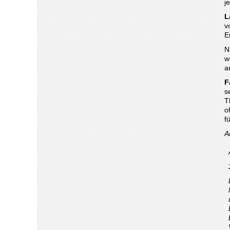
j
L
v
E
N
w
a
F
s
T
o
f
A