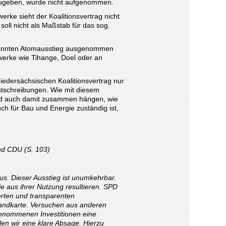
fzugeben, wurde nicht aufgenommen.
erke sieht der Koalitionsvertrag nicht
 soll nicht als Maßstab für das sog.
enannten Atomausstieg ausgenommen
werke wie Tihange, Doel oder an
iedersächsischen Koalitionsvertrag nur
stschreibungen. Wie mit diesem
rd auch damit zusammen hängen, wie
ch für Bau und Energie zuständig ist,
nd CDU (S. 103)
us. Dieser Ausstieg ist unumkehrbar.
e aus ihrer Nutzung resultieren. SPD
rten und transparenten
Landkarte. Versuchen aus anderen
genommenen Investitionen eine
len wir eine klare Absage. Hierzu