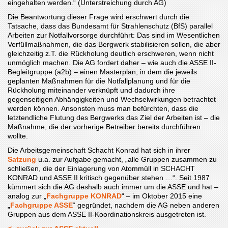
eingehalten werden.“ (Unterstreichung durch AG)
Die Beantwortung dieser Frage wird erschwert durch die
Tatsache, dass das Bundesamt für Strahlenschutz (BfS) parallel
Arbeiten zur Notfallvorsorge durchführt: Das sind im Wesentlichen
Verfüllmaßnahmen, die das Bergwerk stabilisieren sollen, die aber
gleichzeitig z.T. die Rückholung deutlich erschweren, wenn nicht
unmöglich machen. Die AG fordert daher – wie auch die ASSE II-
Begleitgruppe (a2b) – einen Masterplan, in dem die jeweils
geplanten Maßnahmen für die Notfallplanung und für die
Rückholung miteinander verknüpft und dadurch ihre
gegenseitigen Abhängigkeiten und Wechselwirkungen betrachtet
werden können. Ansonsten muss man befürchten, dass die
letztendliche Flutung des Bergwerks das Ziel der Arbeiten ist – die
Maßnahme, die der vorherige Betreiber bereits durchführen
wollte.
Die Arbeitsgemeinschaft Schacht Konrad hat sich in ihrer
Satzung
u.a. zur Aufgabe gemacht, „alle Gruppen zusammen zu
schließen, die der Einlagerung von Atommüll in SCHACHT
KONRAD und ASSE II kritisch gegenüber stehen …“. Seit 1987
kümmert sich die AG deshalb auch immer um die ASSE und hat –
analog zur „
Fachgruppe KONRAD
“ – im Oktober 2015 eine
„
Fachgruppe ASSE
“ gegründet, nachdem die AG neben anderen
Gruppen aus dem ASSE II-Koordinationskreis ausgetreten ist.