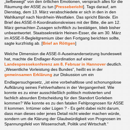
„tiefbewegt“ von den örtlichen Emotionen, versprach alles für die
Räumung der ASSE zu tun [
Pressebericht
]. Tags darauf, am
Dienstag, dem 13. März verabschiedete er sich in den in den
Wahlkampf nach Nordrhein-Westfalen. Das spricht Bände. Ein
Brief des ASSE-II-Koordinationskreises mit der Bitte, die am 12.
März gemachten Zusagen schriftlich zu bestätigen, blieb bisher
unbeantwortet. Staatssekretärin Heinen-Esser, die am 30. März
im ASSE-II-Begleitgremium über den Fortgang berichten sollte,
sagte kurzfristig ab. [
Brief an Röttgen
]
Welche Dimension die ASSE-II-Auseinandersetzung bundesweit
hat, machte die Endlager-Koordination auf einer
Landespressekonferenz am 8. Februar in Hannover
deutlich.
„Wesentliche Vorleistung des Bundes“, heißt es in der
gemeinsamen Erklärung
zur Diskussion um ein
Endlagersuchgesetz, „ist eine vorbehaltlose und schonungslose
Aufklärung seines Fehlverhaltens in der Vergangenheit: Wie
konnte es zu einer ausschließlich politisch motivierten und
fachlich absurden Entscheidung für den Standort Gorleben
kommen? Wie konnte es zu den fatalen Fehlprognosen für ASSE
II kommen. Irrtümer oder Lügen ? - Es geht dabei nicht darum,
dass man dieses oder jenes Detail nicht wieder machen würde,
sondern um die Klärung der Glaubwürdigkeit von Prognosen im
Spannungsfeld von Wissenschaft, Politik und Wirtschaft.“