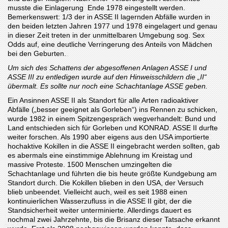
musste die Einlagerung Ende 1978 eingestellt werden.
Bemerkenswert: 1/3 der in ASSE II lagernden Abfälle wurden in
den beiden letzten Jahren 1977 und 1978 eingelagert und genau
in dieser Zeit treten in der unmittelbaren Umgebung sog. Sex
Odds auf, eine deutliche Verringerung des Anteils von Mädchen
bei den Geburten.
Um sich des Schattens der abgesoffenen Anlagen ASSE I und
ASSE III zu entledigen wurde auf den Hinweisschildern die „II“
übermalt. Es sollte nur noch eine Schachtanlage ASSE geben.
Ein Ansinnen ASSE II als Standort für alle Arten radioaktiver
Abfälle („besser geeignet als Gorleben“) ins Rennen zu schicken,
wurde 1982 in einem Spitzengespräch wegverhandelt: Bund und
Land entschieden sich für Gorleben und KONRAD. ASSE II durfte
weiter forschen. Als 1990 aber eigens aus den USA importierte
hochaktive Kokillen in die ASSE II eingebracht werden sollten, gab
es abermals eine einstimmige Ablehnung im Kreistag und
massive Proteste. 1500 Menschen umzingelten die
Schachtanlage und führten die bis heute größte Kundgebung am
Standort durch. Die Kokillen blieben in den USA, der Versuch
blieb unbeendet. Vielleicht auch, weil es seit 1988 einen
kontinuierlichen Wasserzufluss in die ASSE II gibt, der die
Standsicherheit weiter unterminierte. Allerdings dauert es
nochmal zwei Jahrzehnte, bis die Brisanz dieser Tatsache erkannt