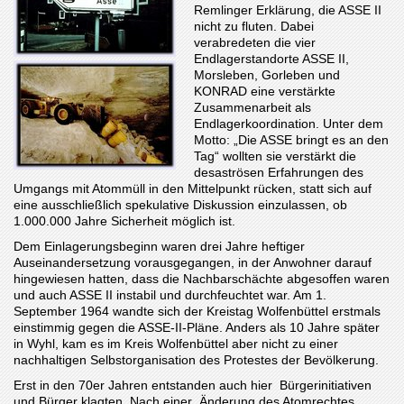
Remlinger Erklärung, die ASSE II
nicht zu fluten. Dabei
verabredeten die vier
Endlagerstandorte ASSE II,
Morsleben, Gorleben und
KONRAD eine verstärkte
Zusammenarbeit als
Endlagerkoordination. Unter dem
Motto: „Die ASSE bringt es an den
Tag“ wollten sie verstärkt die
desaströsen Erfahrungen des
Umgangs mit Atommüll in den Mittelpunkt rücken, statt sich auf
eine ausschließlich spekulative Diskussion einzulassen, ob
1.000.000 Jahre Sicherheit möglich ist.
Dem Einlagerungsbeginn waren drei Jahre heftiger
Auseinandersetzung vorausgegangen, in der Anwohner darauf
hingewiesen hatten, dass die Nachbarschächte abgesoffen waren
und auch ASSE II instabil und durchfeuchtet war. Am 1.
September 1964 wandte sich der Kreistag Wolfenbüttel erstmals
einstimmig gegen die ASSE-II-Pläne. Anders als 10 Jahre später
in Wyhl, kam es im Kreis Wolfenbüttel aber nicht zu einer
nachhaltigen Selbstorganisation des Protestes der Bevölkerung.
Erst in den 70er Jahren entstanden auch hier Bürgerinitiativen
und Bürger klagten. Nach einer Änderung des Atomrechtes