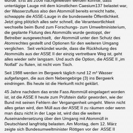
wurde. Erst als 2008 nachgewiesen werden konnte, dass
untertägige Lauge mit dem künstlichen Caesium137 belastet war,
der Wasserzufluss also den Atommüll bereits erreicht hatte,
schwappte die ASSE-Lauge in die bundesweite Öffentlichkeit.
Jetzt ging plötzlich alles sehr schnell, die Verantwortlichkeit
wechselte beim Bund zum Forschungs- zum Umweltministerium,
die geplante Flutung des Atommülls wurde gestoppt, der
Betreiber ausgewechselt, der Atommüll unter den Schutz des
Atomrechtes gestellt und Optionen für den weiteren Umgang
verglichen. Seit verkündet wurde, dass die Rückholung des
Atommülls aus der ASSE II der einzig vertretbare Weg ist, geht
alles wieder sehr langsam. Und auch die Option, die ASSE II „im
Notfall“ zu fluten, ist nicht vom Tisch.
Seit 1988 werden im Bergwerk täglich rund 12 m³ Wasser
aufgefangen, die aus dem Nebengebirge (3) ins Bergwerk
eindringen. Bis heute ist die Herkunft nicht geklärt.
45 Jahre nachdem das erste Fass Atommüll eingelagert worden
ist, ist die ASSE II heute zum Prüfstein dafür geworden, wie der
Bund mit seinen Fehlern der Vergangenheit umgeht. Wenn nicht
alles getan wird, den Müll aus der ASSE II zu räumen oder wenn
man dazu nicht in der Lage ist, wird das die weitere
Auseinandersetzung über den Umgang mit Atommüll in
Deutschland langfristig belasten. Am Montag, dem 12. März
zeigte sich Bundesumweltminister Röttgen vor der ASSE II