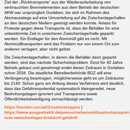
Ziel der „Rücktransporte“ aus der Wiederaufarbeitung von
verbrauchten Brennelementen aus dem Betrieb der deutschen
AKW war ursprünglich Gorleben, bis sich im Rahmen des
Atomausstiegs auf eine Umverteilung auf die Zwischenlagerhallen
an den deutschen Meilern geeinigt werden konnte. Anlass für
Proteste gegen diese Transporte ist, dass die Behälter für eine
unbestimmte Zeit in unsicheren Zwischenlagerhalle geparkt
werden. Ein Endlager für den Atommüll gibt es nicht. Mit
Atommülltransporten wird das Problem nur von einem Ort zum
anderen verlagert, aber nicht gelöst.
Die Zwischenlagerhallen, in denen die Behälter dann geparkt
werden, sind das nächste Sicherheitsproblem. Einst für 40 Jahre
Betrieb gebaut und genehmigt endet dieser Zeitraum in Gorleben
schon 2034. Die staatliche Betreiberbehörde BGZ will eine
Verlängerung beantragen, möglicherweise geht es um Zeiträume
bis 2140. Schon ganz am Anfang dieses Verfahrens wird deutlich,
dass das Gefahrenpotential systematisch kleingeredet, neue
Bedrohungslagen ignoriert und Transparenz sowie
Öffentlichkeitsbeteiligung vernachlässigt werden.
https://norden.social/@castorstoppen
|
https://www.ausgestrahlt.de/presse/uebersicht/castortransport
zum-zwischenlager-brokdorf-gefahrl/