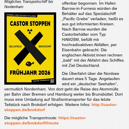
Mögliches Transportschiff bis
offenbar begonnen. Im Hafen
Nordenham
Barrow-in-Furness würden die
Behälter auf das Spezialschiff
„Pacific Grebe“ verladen, heißt es
aus gut informierten Kreisen.
Nach Barrow wurden die
Castorbehälter vom Typ
HAW28M, befüllt mit
hochradioaktiven Abfällen, per
Eisenbahn gebracht. Die
englischen Aktivist:innen rechnen
„bald“ mit der Abfahrt des Schiffes
mit Ziel Deutschland.
Die Überfahrt über die Nordsee
dauert etwa 5 Tage. Angelaufen
wird ein „deutscher Seehafen“,
vermutlich Nordenham. Von dort geht die Reise des Atommülls
per Bahn über Bremen und Hamburg weiter bis Brunsbüttel. Dort
muss eine Umladung auf Straßentransporter für das letzte
Teilstück nach Brokdorf erfolgen. Weitere Infos:
http://castor-
stoppen.de/brokdorf
Die mögliche Transportroute:
https://castor-
stoppen.de/brokdorf/#route