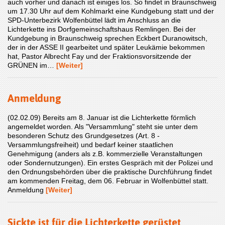
auch vorher und danach ist einiges los. So findet in Braunschweig
um 17.30 Uhr auf dem Kohlmarkt eine Kundgebung statt und der
SPD-Unterbezirk Wolfenbüttel lädt im Anschluss an die
Lichterkette ins Dorfgemeinschaftshaus Remlingen. Bei der
Kundgebung in Braunschweig sprechen Eckbert Duranowitsch,
der in der ASSE II gearbeitet und später Leukämie bekommen
hat, Pastor Albrecht Fay und der Fraktionsvorsitzende der
GRÜNEN im…
[Weiter]
Anmeldung
(02.02.09) Bereits am 8. Januar ist die Lichterkette förmlich
angemeldet worden. Als "Versammlung" steht sie unter dem
besonderen Schutz des Grundgesetzes (Art. 8 -
Versammlungsfreiheit) und bedarf keiner staatlichen
Genehmigung (anders als z.B. kommerzielle Veranstaltungen
oder Sondernutzungen). Ein erstes Gespräch mit der Polizei und
den Ordnungsbehörden über die praktische Durchführung findet
am kommenden Freitag, dem 06. Februar in Wolfenbüttel statt.
Anmeldung
[Weiter]
Sickte ist für die Lichterkette gerüstet