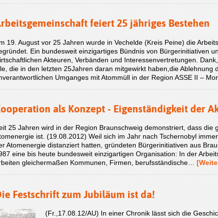
rbeitsgemeinschaft feiert 25 jähriges Bestehen
m 19. August vor 25 Jahren wurde in Vechelde (Kreis Peine) die Arbe
egründet. Ein bundesweit einzigartiges Bündnis von Bürgerinitiativen
irtschaftlichen Akteuren, Verbänden und Interessenvertretungen. Dan
lle, die in den letzten 25Jahren daran mitgewirkt haben,die Ablehnung
nverantwortlichen Umganges mit Atommüll in der Region ASSE II – 
ooperation als Konzept - Eigenständigkeit der Ak
eit 25 Jahren wird in der Region Braunschweig demonstriert, dass die 
tomenergie ist. (19.08.2012) Weil sich im Jahr nach Tschernobyl imme
er Atomenergie distanziert hatten, gründeten Bürgerinitiativen aus Bra
987 eine bis heute bundesweit einzigartigen Organisa­tion: In der Arb
rbeiten gleichermaßen Kommunen, Firmen, berufsständische…
[Weite
ie Festschrift zum Jubiläum ist da!
(Fr.,17.08.12/AU) In einer Chronik lässt sich die Geschi