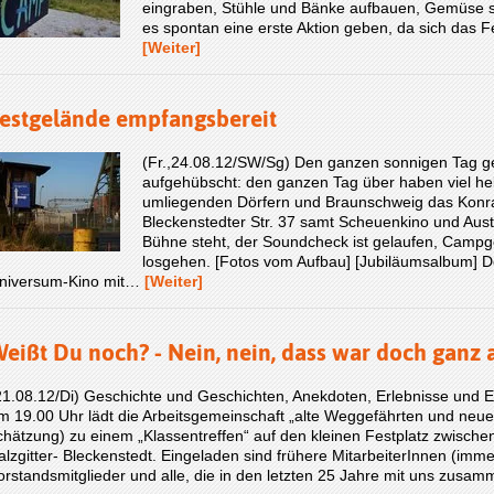
eingraben, Stühle und Bänke aufbauen, Gemüse s
es spontan eine erste Aktion geben, da sich das 
[Weiter]
estgelände empfangsbereit
(Fr.,24.08.12/SW/Sg) Den ganzen sonnigen Tag g
aufgehübscht: den ganzen Tag über haben viel he
umliegenden Dörfern und Braunschweig das Konra
Bleckenstedter Str. 37 samt Scheuenkino und Aust
Bühne steht, der Soundcheck ist gelaufen, Campge
losgehen. [Fotos vom Aufbau] [Jubiläumsalbum] D
niversum-Kino mit…
[Weiter]
eißt Du noch? - Nein, nein, dass war doch ganz an
21.08.12/Di) Geschichte und Geschichten, Anekdoten, Erlebnisse und
m 19.00 Uhr lädt die Arbeitsgemeinschaft „alte Weggefährten und neue 
chätzung) zu einem „Klassentreffen“ auf den kleinen Festplatz zwisc
alzgitter- Bleckenstedt. Eingeladen sind frühere MitarbeiterInnen (imm
orstandsmitglieder und alle, die in den letzten 25 Jahre mit uns zus