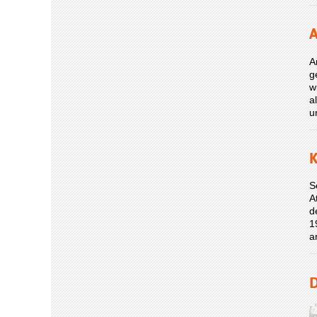
A
A
g
w
a
u
K
S
A
d
1
a
D