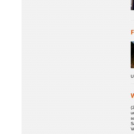
F
U
W
(
u
s
S
V