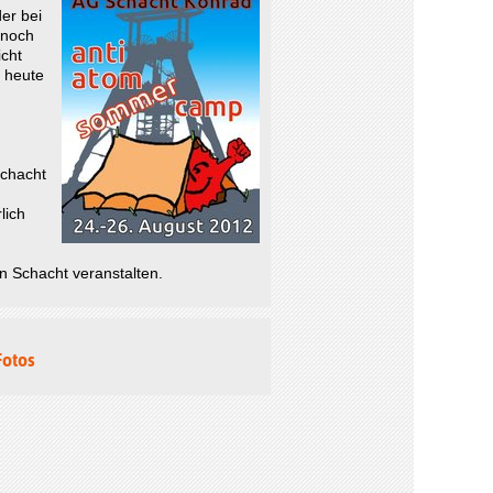
er bei
 noch
cht
 heute
Schacht
lich
n Schacht veranstalten.
Fotos