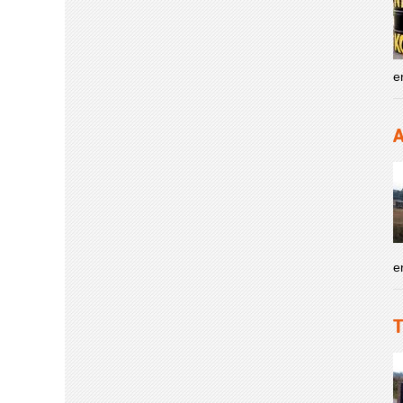
e
A
e
T