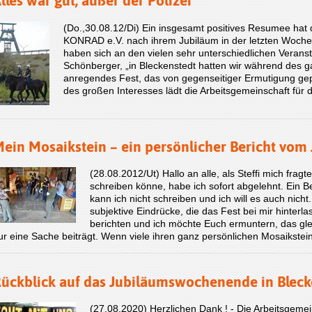
lles war gut, außer der Polizei
(Do.,30.08.12/Di) Ein insgesamt positives Resumee hat 
KONRAD e.V. nach ihrem Jubiläum in der letzten Woche
haben sich an den vielen sehr unterschiedlichen Veranstal
Schönberger, „in Bleckenstedt hatten wir während des
anregendes Fest, das von gegenseitiger Ermuti­gung g
des großen Interesses lädt die Arbeitsgemeinschaft für
ein Mosaikstein – ein persönlicher Bericht vom
(28.08.2012/Ut) Hallo an alle, als Steffi mich frag
schreiben könne, habe ich sofort abgelehnt. Ein B
kann ich nicht schreiben und ich will es auch nicht
subjektive Eindrücke, die das Fest bei mir hinterl
berichten und ich möchte Euch ermuntern, das glei
ur eine Sache beiträgt. Wenn viele ihren ganz persönlichen Mosaikst
ückblick auf das Jubiläumswochenende in Bleck
(27.08.2020) Herzlichen Dank ! - Die Arbeitsge