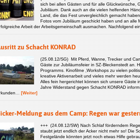
sich bei allen Gästen und für alle Glückwünsche
Jubiläum. Dank auch an die vielen helfenden Hä
Land, die das Fest unvergleichlich gemacht haben, 
Fotos vom Jubiläum geschickt haben und an alle Mi
rfolgreiche Arbeit der Arbeitsgemeinschaft ausmachen. Nachfolgend 
usritt zu Schacht KONRAD
(25.08.12/SG) Mit Pferd, Wanne, Trecker und Camp
Gäste zur Jubiläumsfeier in SZ-Bleckenstedt an. H
Programms. Kinofilme ,Workshops zu vielen politi
kreative Aktivenarbeit und vieles mehr werden 
Alles fein hergerichtet können sich unsere Gäste 
Jahre Widerstand gegen Schacht KONRAD informi
rkunden…
[Weiter]
icker-Meldung aus dem Camp: Regen war gester
+++ (24.08.12/SW) Nach Schlaf förderndem Regen
staubt jetzt endlich der Acker nicht mehr so! Die
Festgelände könnten jetzt noch etwas Hilfe gebra