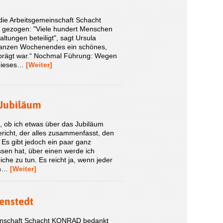
die Arbeitsgemeinschaft Schacht
 gezogen: "Viele hundert Menschen
tun­gen beteiligt", sagt Ursula
 ganzen Wochenendes ein schönes,
eprägt war.“ Nochmal Führung: Wegen
 dieses…
[Weiter]
 Jubiläum
te, ob ich etwas über das Jubiläum
ericht, der alles zusammenfasst, den
. Es gibt jedoch ein paar ganz
assen hat, über einen werde ich
che zu tun. Es reicht ja, wenn jeder
ein…
[Weiter]
enstedt
meinschaft Schacht KONRAD bedankt