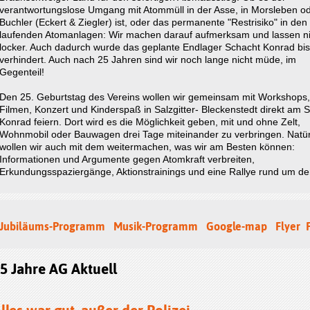
verantwortungslose Umgang mit Atommüll in der Asse, in Morsleben od
Buchler (Eckert & Ziegler) ist, oder das permanente "Restrisiko" in den
laufenden Atomanlagen: Wir machen darauf aufmerksam und lassen ni
locker. Auch dadurch wurde das geplante Endlager Schacht Konrad bis
verhindert. Auch nach 25 Jahren sind wir noch lange nicht müde, im
Gegenteil!
Den 25. Geburtstag des Vereins wollen wir gemeinsam mit Workshops,
Filmen, Konzert und Kinderspaß in Salzgitter- Bleckenstedt direkt am 
Konrad feiern. Dort wird es die Möglichkeit geben, mit und ohne Zelt,
Wohnmobil oder Bauwagen drei Tage miteinander zu verbringen. Natür
wollen wir auch mit dem weitermachen, was wir am Besten können:
Informationen und Argumente gegen Atomkraft verbreiten,
Erkundungsspaziergänge, Aktionstrainings und eine Rallye rund um de
Jubiläums-Programm
Musik-Programm
Google-map
Flyer
5 Jahre AG Aktuell