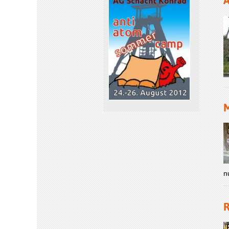
A
M
n
R