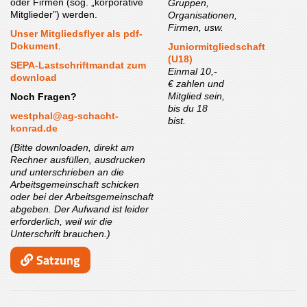
oder Firmen (sog. „korporative
Gruppen,
Mitglieder”) werden.
Organisationen,
Firmen, usw.
Unser Mitgliedsflyer als pdf-
Dokument
.
Juniormitgliedschaft
(U18)
SEPA-Lastschriftmandat zum
Einmal 10,-
download
€ zahlen und
Mitglied sein,
Noch Fragen?
bis du 18
westphal@ag-schacht-
bist.
konrad.de
(Bitte downloaden, direkt am
Rechner ausfüllen, ausdrucken
und unterschrieben an die
Arbeitsgemeinschaft schicken
oder bei der Arbeitsgemeinschaft
abgeben. Der Aufwand ist leider
erforderlich, weil wir die
Unterschrift brauchen.)
Satzung