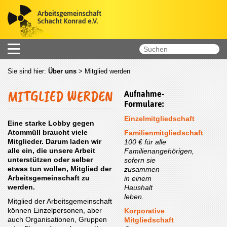
Sie sind hier:
Über uns
>
Mitglied werden
MITGLIED WERDEN
Aufnahme-
Formulare:
Einzelmitgliedschaft
Eine starke Lobby gegen
Atommüll braucht viele
Familienmitgliedschaft
Mitglieder. Darum laden wir
100 € für alle
alle ein, die unsere Arbeit
Familienangehörigen,
unterstützen oder selber
sofern sie
etwas tun wollen, Mitglied der
zusammen
Arbeitsgemeinschaft zu
in einem
werden.
Haushalt
leben.
Mitglied der Arbeitsgemeinschaft
können Einzelpersonen, aber
Korporative
auch Organisationen, Gruppen
Mitgliedschaft