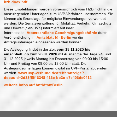
hzb.docx.pdf
Diese Empfehlungen werden voraussichtlich vom HZB nicht in die
auszulegenden Unterlagen zum UVP-Verfahren übernommen. Sie
können als Grundlage für mögliche Einwendungen verwendet
werden. Die Senatsverwaltung für Mobilität, Verkehr, Klimaschutz
und Umwelt (Sen/UVK) informiert auf ihrer
Internetseite:
Atomrechtliche Genehmigungsbehörde
durch
Veröffentlichung im
Amtsblatt für Berlin
wo die
Antragsunterlagen eingesehen werden können.
Die Auslegung findet in der Zeit
vom 18.11.2025 bis
einschließlich zum 28.01.2026
mit Ausnahme der Tage 24. und
31.12.2025 jeweils Montag bis Donnerstag von 09:00 bis 15:00
Uhr und Freitag von 09:00 bis 13:00 Uhr statt. Die
Auslegungsunterlagen können digital im UVP-Portal abgerufen
werden.
www.uvp-verbund.de/trefferanzeige?
docuuid=2d33ff5f-6348-416c-bb3e-c7c406de0412
weiterle Infos auf AntiAtomBerlin