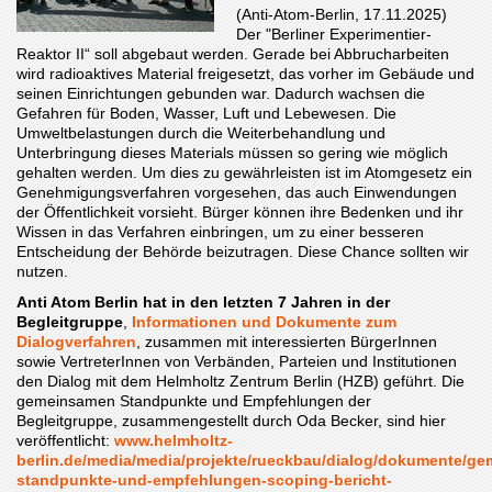
(Anti-Atom-Berlin, 17.11.2025)
Der "Berliner Experimentier-
Reaktor II“ soll abgebaut werden. Gerade bei Abbrucharbeiten
wird radioaktives Material freigesetzt, das vorher im Gebäude und
seinen Einrichtungen gebunden war. Dadurch wachsen die
Gefahren für Boden, Wasser, Luft und Lebewesen. Die
Umweltbelastungen durch die Weiterbehandlung und
Unterbringung dieses Materials müssen so gering wie möglich
gehalten werden. Um dies zu gewährleisten ist im Atomgesetz ein
Genehmigungsverfahren vorgesehen, das auch Einwendungen
der Öffentlichkeit vorsieht. Bürger können ihre Bedenken und ihr
Wissen in das Verfahren einbringen, um zu einer besseren
Entscheidung der Behörde beizutragen. Diese Chance sollten wir
nutzen.
Anti Atom Berlin hat in den letzten 7 Jahren in der
Begleitgruppe
,
Informationen und Dokumente zum
Dialogverfahren
, zusammen mit interessierten BürgerInnen
sowie VertreterInnen von Verbänden, Parteien und Institutionen
den Dialog mit dem Helmholtz Zentrum Berlin (HZB) geführt. Die
gemeinsamen Standpunkte und Empfehlungen der
Begleitgruppe, zusammengestellt durch Oda Becker, sind hier
veröffentlicht:
www.helmholtz-
berlin.de/media/media/projekte/rueckbau/dialog/dokumente/g
standpunkte-und-empfehlungen-scoping-bericht-