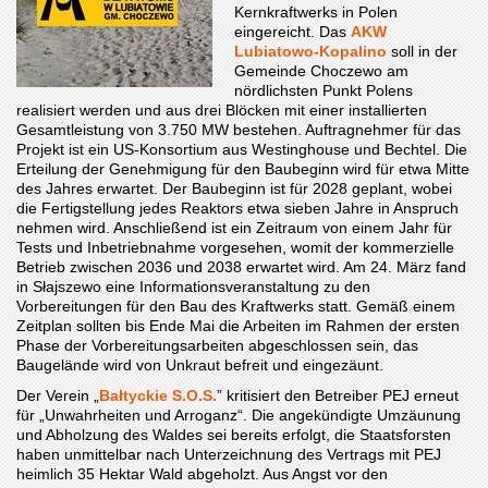
Kernkraftwerks in Polen
eingereicht. Das
AKW
Lubiatowo-Kopalino
soll in der
Gemeinde Choczewo am
nördlichsten Punkt Polens
realisiert werden und aus drei Blöcken mit einer installierten
Gesamtleistung von 3.750 MW bestehen. Auftragnehmer für das
Projekt ist ein US-Konsortium aus Westinghouse und Bechtel. Die
Erteilung der Genehmigung für den Baubeginn wird für etwa Mitte
des Jahres erwartet. Der Baubeginn ist für 2028 geplant, wobei
die Fertigstellung jedes Reaktors etwa sieben Jahre in Anspruch
nehmen wird. Anschließend ist ein Zeitraum von einem Jahr für
Tests und Inbetriebnahme vorgesehen, womit der kommerzielle
Betrieb zwischen 2036 und 2038 erwartet wird. Am 24. März fand
in Słajszewo eine Informationsveranstaltung zu den
Vorbereitungen für den Bau des Kraftwerks statt. Gemäß einem
Zeitplan sollten bis Ende Mai die Arbeiten im Rahmen der ersten
Phase der Vorbereitungsarbeiten abgeschlossen sein, das
Baugelände wird von Unkraut befreit und eingezäunt.
Der Verein „
Bałtyckie S.O.S.
” kritisiert den Betreiber PEJ erneut
für „Unwahrheiten und Arroganz“. Die angekündigte Umzäunung
und Abholzung des Waldes sei bereits erfolgt, die Staatsforsten
haben unmittelbar nach Unterzeichnung des Vertrags mit PEJ
heimlich 35 Hektar Wald abgeholzt. Aus Angst vor den