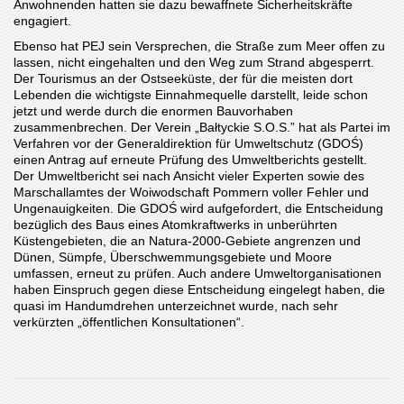
Anwohnenden hatten sie dazu bewaffnete Sicherheitskräfte
engagiert.
Ebenso hat PEJ sein Versprechen, die Straße zum Meer offen zu
lassen, nicht eingehalten und den Weg zum Strand abgesperrt.
Der Tourismus an der Ostseeküste, der für die meisten dort
Lebenden die wichtigste Einnahmequelle darstellt, leide schon
jetzt und werde durch die enormen Bauvorhaben
zusammenbrechen. Der Verein „Bałtyckie S.O.S.” hat als Partei im
Verfahren vor der Generaldirektion für Umweltschutz (GDOŚ)
einen Antrag auf erneute Prüfung des Umweltberichts gestellt.
Der Umweltbericht sei nach Ansicht vieler Experten sowie des
Marschallamtes der Woiwodschaft Pommern voller Fehler und
Ungenauigkeiten. Die GDOŚ wird aufgefordert, die Entscheidung
bezüglich des Baus eines Atomkraftwerks in unberührten
Küstengebieten, die an Natura-2000-Gebiete angrenzen und
Dünen, Sümpfe, Überschwemmungsgebiete und Moore
umfassen, erneut zu prüfen. Auch andere Umweltorganisationen
haben Einspruch gegen diese Entscheidung eingelegt haben, die
quasi im Handumdrehen unterzeichnet wurde, nach sehr
verkürzten „öffentlichen Konsultationen“.