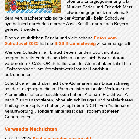
atomare Energiegewinnung à la
Murkus Söder und Friedrich Merz
etwas entgegensetzen. Gemäß
dem Verursacherprinzip sollte der Atommüll - beim Schoduvel
symbolisiert durch das marode Asse-Schiff - dann nach Bayern
gebracht werden.
Einen ausführlichen Bericht und viele schöne
Fotos vom
Schoduvel 2025
hat die
BISS Braunschweig
zusammengstellt.
Wer den Schaden hat, braucht eben für den Spott nicht zu
sorgen: bereits Ende diesen Monats muss sich Bayern darauf
vorbereiten 7 CASTOR-Behälter aus der Atomfabrik Sellafield im
"Zwischenlager" am Atomkraftwerk Isar bei Landshut
aufzunehmen.
Schuld daran sind aber nicht die Atomnarren aus Braunschweig,
sondern diejenigen, die im Rahmen internationaler Verträge die
Atommüllschieberei beschlossen haben. Atomare Fracht von A
nach B zu transportieren, ohne ein schlüssiges und realisierbares
Endlagerkonzepts zu haben, zeugt eben NICHT von "nationaler
Verantwortung", sondern hinterlässt das Problem späteren
Generationen.
Verwandte Nachrichten
01.11.2025
Kuchenspenden erwünscht