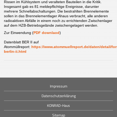
Rissen im Kühlsystem und veralteten Bauteilen in die Kritik.
Insgesamt gab es 81 meldepflichtige Ereignisse, darunter
mehrere Schnellabschaltungen. Die bestrahlten Brennelemente
sollen in das Brennelementlager Ahaus verbracht, alle anderen
radioaktiven Abfälle in einem noch zu errichtenden Zwischenlager
auf dem HZB-Betriebsgelände zwischengelagert werden.
Zur Einwendung (
PDF downlaod
)
Datenblatt BER II auf
Atommüllreport:
https://www.atommuellreport.de/daten/detail/fo
berlin-ii.html
Impressum
Datenschutzerklärung
KONRAD-Haus
Sitemap