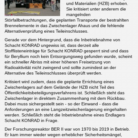
und Materialien (HZB) erhoben.
Sie kritisiert unter anderem die
mangelnden
Störfallbetrachtungen, die geplanten Transporte der bestrahlten
Brennelemente in das Zwischenlager Ahaus und die fehlende
Alternativenprüfung eines Teileinschlusses.
Gerade vor dem Hintergrund, dass die Inbetriebnahme von
Schacht KONRAD ungewiss ist, dass derzeit alle
Stofflisteneinträge für Schacht KONRAD gesperrt sind und dass
für Beryllium noch kein Entsorgungsweg gefunden wurde, scheint
ein schneller Abriss mit einer höheren Freisetzung von
Radioaktivität nicht zwingend und sollte zumindest an der
Alternative des Teileinschlusses überprüft werden.
Kritisiert wird zudem, dass die geplante Errichtung eines
Zwischenlagers auf dem Gelände der HZB nicht Teil des
Öffentlichkeitsbeteiligungsverfahrens ist. Schließlich steht das
Zwischenlager in direktem Zusammenhang mit dem Rückbau.
Dabei muss sichergestellt sein - so der Einwand - dass die
Anforderungen an eine Langzeitzwischenlagerung eingehalten
werden. Schließlich steht die Inbetriebnahme eines Endlagers
Schacht KONRAD in Frage.
Der Forschungsreaktor BER II war von 1970 bis 2019 in Betrieb.
Er kam immer wieder wegen erheblicher Sicherheitsmängel,