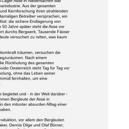
l-Lager Asse in Niedersachen war
earindustrie. Aus der gesamten
und Kernforschung ihren strahlenden
 damaligen Betreiber versprachen, ein
löst: die sichere Endlagerung von
ne 50 Jahre später steht die Asse vor
iert durchs Bergwerk, Tausende Fässer
gleute versuchen zu retten, was kaum
Atomkraft träumen, versuchen die
 wegzuräumen. Nach einem
die Rückholung des gesamten
ido Oesterreich steht Tag für Tag vor
kholung, ohne das Leben seiner
mmüll fernhalten, um eine
.
begleitet und - in der Welt darüber -
hmen Bergleute der Asse in
n den mitunter absurden Alltag einer
haben.
roduktion, vor allem den Bergleuten
aker, Dennis Dilge und Olaf Börner;