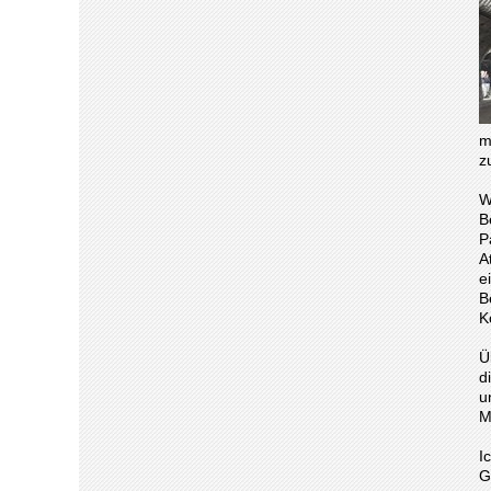
m
z
W
B
P
A
e
B
K
Ü
d
u
M
I
G