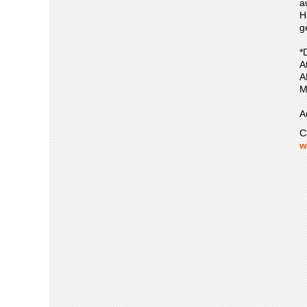
a
H
g
*
A
A
M
A
C
w