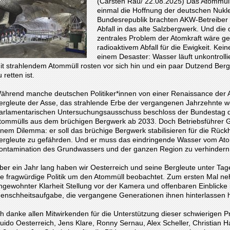
(Carsten Rau/ 22.08.2025) Das Atommül
einmal die Hoffnung der deutschen Nukl
Bundesrepublik brachten AKW-Betreiber 
Abfall in das alte Salzbergwerk. Und die
zentrales Problem der Atomkraft wäre ge
radioaktivem Abfall für die Ewigkeit. Kei
einem Desaster: Wasser läuft unkontroll
it strahlendem Atommüll rosten vor sich hin und ein paar Dutzend Ber
u retten ist.
ährend manche deutschen Politiker*innen von einer Renaissance der 
ergleute der Asse, das strahlende Erbe der vergangenen Jahrzehnte
arlamentarischen Untersuchungsausschuss beschloss der Bundestag 
tommülls aus dem brüchigen Bergwerk ab 2033. Doch Betriebsführer Gu
inem Dilemma: er soll das brüchige Bergwerk stabilisieren für die Rüc
ergleute zu gefährden. Und er muss das eindringende Wasser vom Ato
ontamination des Grundwassers und der ganzen Region zu verhindern
ber ein Jahr lang haben wir Oesterreich und seine Bergleute unter Tage 
ie fragwürdige Politik um den Atommüll beobachtet. Zum ersten Mal ne
ngewohnter Klarheit Stellung vor der Kamera und offenbaren Einblicke i
enschheitsaufgabe, die vergangene Generationen ihnen hinterlassen 
ch danke allen Mitwirkenden für die Unterstützung dieser schwierigen P
uido Oesterreich, Jens Klare, Ronny Sernau, Alex Scheller, Christian H