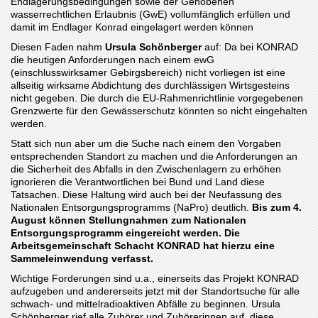
Endlagerungsbedingungen sowie der Gehobenen
wasserrechtlichen Erlaubnis (GwE) vollumfänglich erfüllen und
damit im Endlager Konrad eingelagert werden können
Diesen Faden nahm
Ursula Schönberger
auf: Da bei KONRAD
die heutigen Anforderungen nach einem ewG
(einschlusswirksamer Gebirgsbereich) nicht vorliegen ist eine
allseitig wirksame Abdichtung des durchlässigen Wirtsgesteins
nicht gegeben. Die durch die EU-Rahmenrichtlinie vorgegebenen
Grenzwerte für den Gewässerschutz könnten so nicht eingehalten
werden.
Statt sich nun aber um die Suche nach einem den Vorgaben
entsprechenden Standort zu machen und die Anforderungen an
die Sicherheit des Abfalls in den Zwischenlagern zu erhöhen
ignorieren die Verantwortlichen bei Bund und Land diese
Tatsachen. Diese Haltung wird auch bei der Neufassung des
Nationalen Entsorgungsprogramms (NaPro) deutlich.
Bis zum 4.
August können Stellungnahmen zum Nationalen
Entsorgungsprogramm eingereicht werden. Die
Arbeitsgemeinschaft Schacht KONRAD hat hierzu eine
Sammeleinwendung verfasst.
Wichtige Forderungen sind u.a., einerseits das Projekt KONRAD
aufzugeben und andererseits jetzt mit der Standortsuche für alle
schwach- und mittelradioaktiven Abfälle zu beginnen. Ursula
Schönberger rief alle Zuhörer und Zuhörerinnen auf, diese