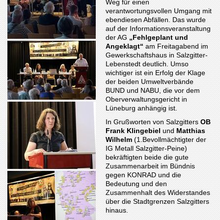
Weg für einen
verantwortungsvollen Umgang mit
ebendiesen Abfällen. Das wurde
auf der Informationsveranstaltung
der AG
„Fehlgeplant und
Angeklagt“
am Freitagabend im
Gewerkschaftshaus in Salzgitter-
Lebenstedt deutlich. Umso
wichtiger ist ein Erfolg der Klage
der beiden Umweltverbände
BUND und NABU, die vor dem
Oberverwaltungsgericht in
Lüneburg anhängig ist.
In Grußworten von Salzgitters
OB
Frank Klingebiel
und
Matthias
Wilhelm
(1.Bevollmächtigter der
IG Metall Salzgitter-Peine)
bekräftigten beide die gute
Zusammenarbeit im Bündnis
gegen KONRAD und die
Bedeutung und den
Zusammenhalt des Widerstandes
über die Stadtgrenzen Salzgitters
hinaus.