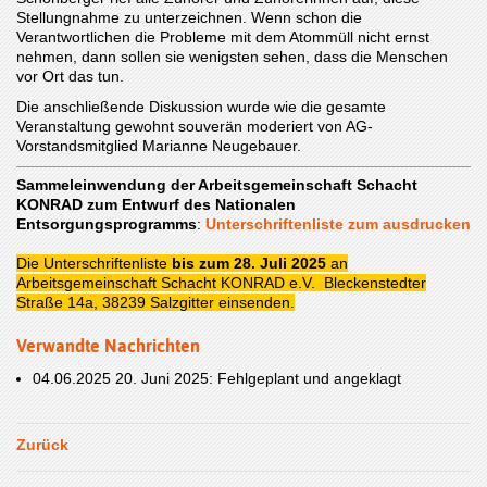
Stellungnahme zu unterzeichnen. Wenn schon die
Verantwortlichen die Probleme mit dem Atommüll nicht ernst
nehmen, dann sollen sie wenigsten sehen, dass die Menschen
vor Ort das tun.
Die anschließende Diskussion wurde wie die gesamte
Veranstaltung gewohnt souverän moderiert von AG-
Vorstandsmitglied Marianne Neugebauer.
Sammeleinwendung der Arbeitsgemeinschaft Schacht
KONRAD zum Entwurf des Nationalen
Entsorgungsprogramms
:
Unterschriftenliste zum ausdrucken
Die Unterschriftenliste
bis zum 28. Juli 2025
an
Arbeitsgemeinschaft Schacht KONRAD e.V. Bleckenstedter
Straße 14a, 38239 Salzgitter einsenden.
Verwandte Nachrichten
04.06.2025
20. Juni 2025: Fehlgeplant und angeklagt
Zurück