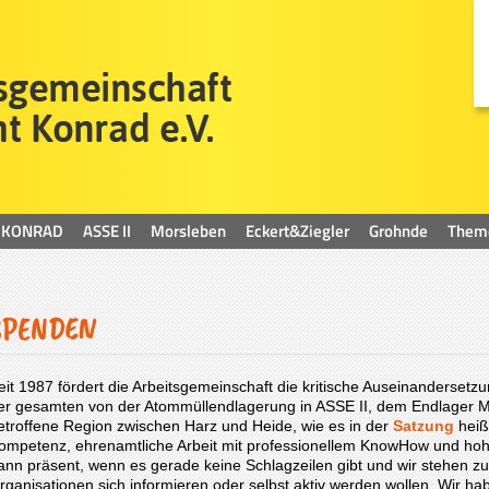
KONRAD
ASSE II
Morsleben
Eckert&Ziegler
Grohnde
Them
SPENDEN
eit 1987 fördert die Arbeitsgemeinschaft die kritische Auseinanderset
er gesamten von der Atommüllendlagerung in ASSE II, dem Endlag
etroffene Region zwischen Harz und Heide, wie es in der
Satzung
heißt
ompetenz, ehrenamtliche Arbeit mit professionellem KnowHow und hohe 
ann präsent, wenn es gerade keine Schlagzeilen gibt und wir stehen 
rganisationen sich informieren oder selbst aktiv werden wollen. Wir 