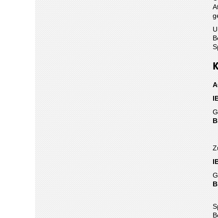
A
g
U
B
S
K
A
I
G
B
Z
I
G
B
S
B