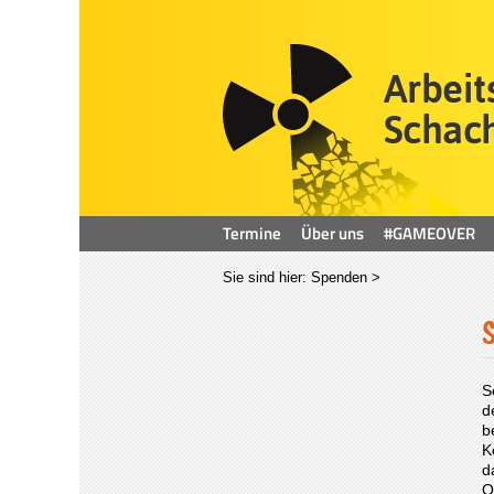
Termine
Über uns
#GAMEOVER
Sie sind hier:
Spenden
>
S
d
b
K
d
O