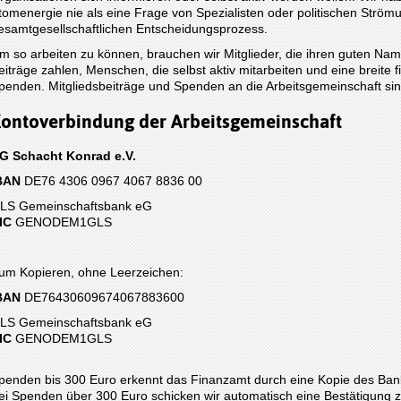
tomenergie nie als eine Frage von Spezialisten oder politischen Ström
esamtgesellschaftlichen Entscheidungsprozess.
m so arbeiten zu können, brauchen wir Mitglieder, die ihren guten Na
eiträge zahlen, Menschen, die selbst aktiv mitarbeiten und eine breite 
penden. Mitgliedsbeiträge und Spenden an die Arbeitsgemeinschaft sind
ontoverbindung der Arbeitsgemeinschaft
G Schacht Konrad e.V.
BAN
DE76 4306 0967 4067 8836 00
LS Gemeinschaftsbank eG
IC
GENODEM1GLS
um Kopieren, ohne Leerzeichen:
BAN
DE76430609674067883600
LS Gemeinschaftsbank eG
IC
GENODEM1GLS
penden bis 300 Euro erkennt das Finanzamt durch eine Kopie des Ban
ei Spenden über 300 Euro schicken wir automatisch eine Bestätigung z