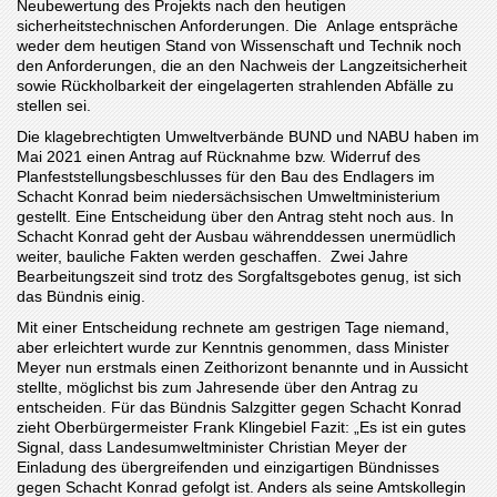
Neubewertung des Projekts nach den heutigen
sicherheitstechnischen Anforderungen. Die Anlage entspräche
weder dem heutigen Stand von Wissenschaft und Technik noch
den Anforderungen, die an den Nachweis der Langzeitsicherheit
sowie Rückholbarkeit der eingelagerten strahlenden Abfälle zu
stellen sei.
Die klagebrechtigten Umweltverbände BUND und NABU haben ­im
Mai 2021 einen Antrag auf Rücknahme bzw. Widerruf des
Planfeststellungsbeschlusses für den Bau des Endlagers im
Schacht Konrad beim niedersächsischen Umweltministerium
gestellt. Eine Entscheidung über den Antrag steht noch aus. In
Schacht Konrad geht der Ausbau währenddessen unermüdlich
weiter, bauliche Fakten werden geschaffen. Zwei Jahre
Bearbeitungszeit sind trotz des Sorgfaltsgebotes genug, ist sich
das Bündnis einig.
Mit einer Entscheidung rechnete am gestrigen Tage niemand,
aber erleichtert wurde zur Kenntnis genommen, dass Minister
Meyer nun erstmals einen Zeithorizont benannte und in Aussicht
stellte, möglichst bis zum Jahresende über den Antrag zu
entscheiden. Für das Bündnis Salzgitter gegen Schacht Konrad
zieht Oberbürgermeister Frank Klingebiel Fazit: „Es ist ein gutes
Signal, dass Landesumweltminister Christian Meyer der
Einladung des übergreifenden und einzigartigen Bündnisses
gegen Schacht Konrad gefolgt ist. Anders als seine Amtskollegin